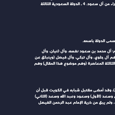
قصيرة لحفيده الإمام عبد الرحمن الفيصل، والد الملك عبد العزيز (1895)، وقد تعاقب على الحكم خلالها ثمانية أئمة وأمراء من آل سعود. 4 ـ الدولة السعودية الثالثة
م: آل محمد بن سعود نفسه، وآل ثنيان، وآل
ية، ومنهم آل جلوي، وآل تركي، وآل فيصل (وينبثق عن
 العزيز مؤسس الدولة السعودية الثالثة المعاصرة (وهم موضوع هذا المقال) وهم
رة بنت أحمد السديري (الأول)، وقد أمضى مقتبل شبابه في الكويت قبل أن
 محمد وعبد المحسن وسعد (الأول) وسعود وعبد الله وسعد (الثاني)
ولم يبق من ذرية الإمام عبد الرحمن الفيصل