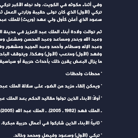
سعود الذي أعلن كأول ولي عهد (وريث) للملك عبد العزيز (1933) وتولى الحكم بعد و
ثم توالت ولادة أبناء الملك عبد العزيز في مدين
وعبد الله وبندر ومساعد وعبد المحسن ومشعل وسل
وعبد الإله وسطام وأحمد وعبد المجيد ومشهور وهذل
وفهد (الأول) ومتعب (الأول) وهكذا. ويتوقف الباح
ما يزال البعض يقرن ذلك بأحداث حربية أو سياسية 
* محطات ولحظات
* ويمكن إلقاء مزيد من الضوء على سلالة الملك عبد ال
* أولاً: الأبناء الذين تولوا مقاليد الحكم بعد الملك عبد العزيز، وهم: ـ الملك سعود (1953 ـ 1964)
ـ الملك فهد (1982 ـ 2005). ـ الملك عبد الله (2005).
* ثانياً: الأبناء الذين شاركوا في أعمال حربية مبكرة،
* تركي (الأول) وسعود وفيصل ومحمد وخالد.