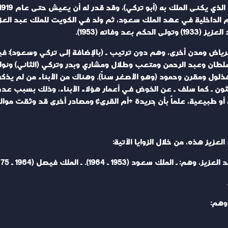
فاته (1953).
ة الرياض ومدن أخرى، وهم دون ترتيب ـ (بالإضافة إلى تركي وسعود)
طان وعبد الرحمن ومتعب وطلال ومشاري وبدر وتركي (الثاني) ونوا
ول ومقرن وحمود (وهو الأصغر سناً). وهناك من الأبناء من لم يذكر 
ثون ـ كما سلف ـ عن الخوض في أعمار هؤلاء الأبناء، وذلك بسبب عدم
أو طبيعية، علماً بأن جريدة «أم القرى» ومصادر أخرى قد وثقت موال
عزيز هذه، من خلال الزوايا الآتية:
. ـ الملك فيصل (1964 ـ 1975). ـ الملك خالد (1975 ـ 1982).
 وهم: