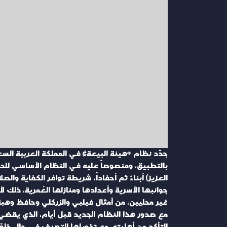
العزيز) أبناءً ثم أحفاداً، شريطة توافر الكفاية وال
جوانبها الأسرية وأعدادها ومنازلها العُمرية، ذلك 
غير محليين، من أمثال فيلبي والزركلي وحافظ وهبة،
مع صدور هذا النظام الجديد قبل أيام، الذي يقضي
التأكد من أهليته، مع تخويلها التصرف في حال خلوّ 