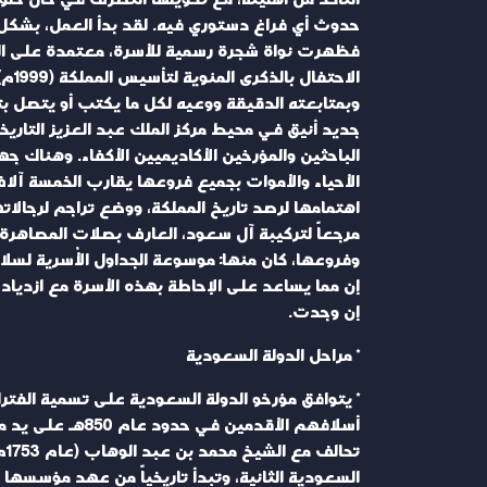
حدوث أي فراغ دستوري فيه. لقد بدأ العمل، بشكل 
فظهرت نواة شجرة رسمية للأسرة، معتمدة على الروا
الا
وبمتابعته الدقيقة ووعيه لكل ما يكتب أو يتصل بتا
جديد أنيق في محيط مركز الملك عبد العزيز التاريخي 
الباحثين والمؤرخين الأكاديميين الأكفاء. وهناك جه
الأحياء والأموات بجميع فروعها يقارب الخمسة آلا
اهتمامها لرصد تاريخ المملكة، ووضع تراجم لرجالاته
مرجعاً لتركيبة آل سعود، العارف بصلات المصاهرة بي
وفروعها، كان منها: موسوعة الجداول الأُسرية لسل
إن مما يساعد على الإحاطة بهذه الأسرة مع ازدياد 
إن وجدت.
* مراحل الدولة السعودية