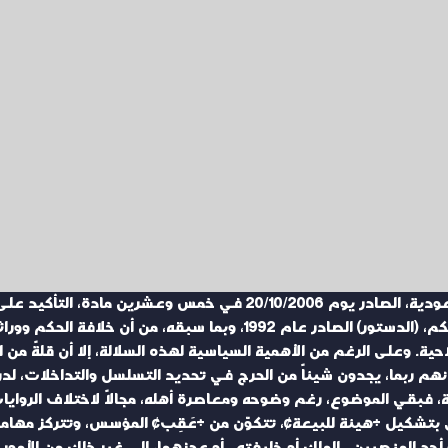
جدّد نظام «هيئة البيعة» في المملكة العربية السعودية، الصادر يوم 10/2006
بالتطبيق، ومنصوصاً عليه في النظام الأساسي للحكم، (الدستور) الصادر ع
صلاحية. وعلى الرغم من الأهمية السياسية لهذه السلالة، إلا أن قلةً م
لأنهم ربما، يجدون شيئاً من الحرج في تحديد التسلسل والتداخلات، ل
 فبقي الموضوع، رغم وضوحه ومعاصرة أهله، مجالاً لاختلاف الروايات
 بتشكيل «هيئة للبيعة»، تتكوّن من «عَقِب» المؤسس، وتتركز مهام
أحد المنصبين ـ الملك أو خليفته ـ أو عجزهما، إلى غير ذلك من الأمور