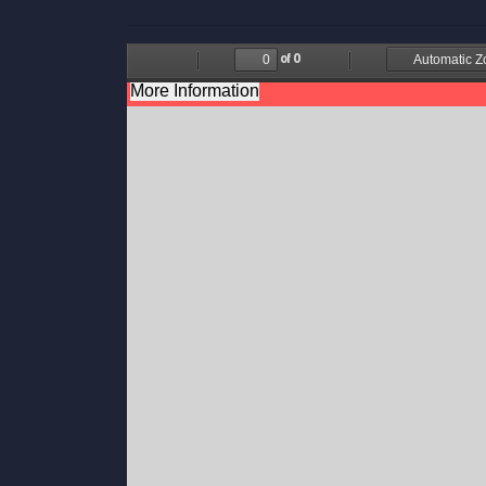
of 0
Find
Previous
Next
Zoom
Zoom
Out
In
More Information