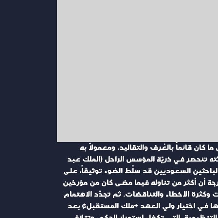
20/ في خمس وعشرين مادة، التأكيد على ما كان قائماً بالعُرف والتقاليد، ومعمولاً به
ام 1992، وبما سبقه، من أن خلافة الحكم ووراثته تنحصر في ذريّة المؤسس الراحل (الملك عبد
ن الباحثين السعوديين قد سلّط الضوء توثيقاً، على
درجة أن أكثر من تناوله فيما مضى كان من مؤرخين
 وكثرة الأخطاء والتناقضات. ثم تجدّد الاهتمام
ها في اختيار ولي العهد «ملك المستقبل» بعد
 التنظيمية، التي تكفل استمرار الحكم، وتتلافى