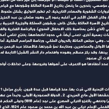
مؤسسي، بتدوين ما يتصل بتاريخ الأسرة المالكة وشؤونها مع قيام «
يات الشفوية والمصادر التاريخية، ثم تطور التوثيق بشكل ملحوظ وأخ
حتفال بالذكرى المئوية لتأسيس المملكة (1999م)، وكان الفضل الأكبر في أغلبه يعود إلى جهود سل
ريخ الأسرة المالكة بشكل خاص، وبشؤون المملكة والجزيرة العربية بش
(الذي دُشن بمناسبة ذلك الاحتفال المئوي)، وبالرئاسة الفخرية والفع
ات رسمية أخرى، تعنى أيضاً، في حدود اختصاصها، بتتبّع تنامي أعضاء 
ف ـ وهي: مجلس العائلة بالديوان الملكي، ورئاسة المراسم الملكية.
ا الأوائل والمعاصرين، ومتابعة نموّ شجرتها، فالأستاذ عبد الرحمن ب
نها، وقد ركز معظم جهوده واهتمام دار النشر (الشبل) التابعة له، ل
الات آل سعود.
عدد أحفادها هو التعرف على أصولها وفروعها، وعلى تداخلات أواصر ا
* 
أسلافهم الأقدمين في حدود عام 850هـ على يد منشئها الأول مانع المريدي.
السعودية الثانية، و