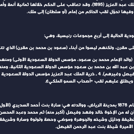
دية الحالية إلى أربع مجموعات رئيسية، وهي:
 (والد الإمام محمد بن سعود، مؤسس الدولة السعودية الأولى) ومنه
ع من الإمام تركي بن عبد الله بن محمد بن سعود مؤسس الدولة السعودية الثان
الأخيرين: آل عبد الرحمن بن فيصل، وآل سعود بن فيصل وغيرهم). 4 ـ ذرية الملك عبد
قة، ويطلق عليهم لقب «أصحاب السمو الملكي».
* كانت ولادة الملك عبد العزيز ـ على الأرجح ـ في عام 1876 بمدينة الرياض، ووالدته هي: سا
محاولته الثانية لاستعادة الرياض (1902)، وكان له من الإخوة خالد وفهد وفيصل (أكبر منه) ثم
لطيفة ودليّل وشيخه والجوهرة وموضي وحصة ولولوة وسارة وشريفة، 
الأميرة شيخة بنت عبد الرحمن الفيصل.