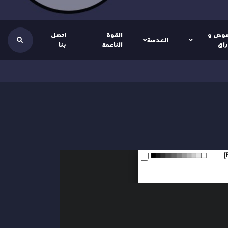
وص و
القوة
اتصل
العدسة
راق
الناعمة
بنا