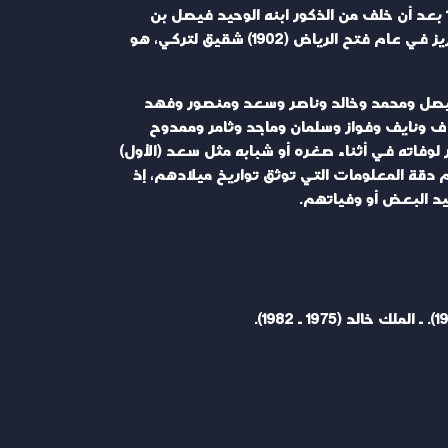
وفي أثناء مكوثه في الكويت، ولد نجله الأكبر تركي الذي يكنى الملك به (أبو تركي)، وقد قدر له أن يعيش حتى عام 1919 بعد أن خلف من الذكور ابنه الوحيد فيصل بن
تركي (الأول) الذي كان تولى حقيبة وزارتي العمل ثم الداخلية في عهد الملك سعود، ثم ولد في الكويت للملك عبد العزيز في عام فتح الرياض (1902) شقيق لتركي، هو
: فيصل ومحمد وخالد وناصر وسعد ومنصور وفهد
ف ونايف وفواز وسلمان وماجد وثامر وممدوح
لوفاته في أثناء صغره أو شبابه مثل سعد (الأول)
 دقة المعلومات التي توثق تواريخ ميلادهم، إذ
يد البعض أو وفياتهم.