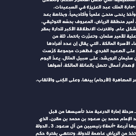
دارة الملك عبد العزيز» في السبعينات،
ذ ينحى منحىً علمياً وأكاديمياً، وبخاصة بعد
مان بن عبد العزيز، أمير منطقة الرياض، المعروف بحسّه التوثيقي،
كل عام. واقترنت الانطلاقة الأكبر للدارة بمقر
لية للأمير سلمان، وتعزّرت بانتماء ثلة من
الأسرة المالكة ـ التي يقال إن عدد أفرادها
 أما على الصعيد الفردي، فظهرت مجموعة كرّست
ن سليمان الرويشد، على سبيل المثال، يعدّ اليوم
إصدار أعمال تتصل بالعائلة المالكة، أصولها
لمصاهرة (الأرحام) بينها، وعلى الكِنى والألقاب،
يتوافق مؤرخو الدولة السعودية على تسمية الفترات الزمنية التي مّرت بها، منذ قيامها قبل عدة قرون، بأربع مراحل: 1 ـ مرحلة إمارة الدرعية منذ تأسيسها من قبل
 2 ـ الدولة السعودية الأولى، وتبدأ من عهد الإمام محمد بن سعود بن محمد بن مقرن، الذي
تحالف مع الشيخ محمد بن عبد الوهاب (عام 1753م) وتنتهي بالغزو التركي المصري على نجد (عام 1818) وتولى الحكم فيها أربعة «أئمة» رئيسيين من آل سعود. 3 ـ الدولة
تبدأ تاريخياً من عهد مؤسسها الفعلي الإمام تركي بن عبد الله بن محمد بن سعود عام 1824، الذي اتخذ من الرياض عاصمة للدولة، وتنتهي بفترة حكم