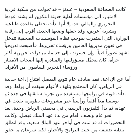
كانت الصحافة السعودية – عندئذٍ – قد تحولت من ملكية فردية
الامتياز، إلى مؤسسات أهلية حديثة التكوين لم يشتد عودها
التحريري والمالي بعد، إلا أنها بدأت تحظى بقاعدة طباعية
وبشرية أعرض، وقد جعلها وضعها الجديد، أقرب إلى رقابة
الوزارة، التي استمرت بموجب نظام المؤسسات الصحفية تتدخل
في تعيين مديريها العامين ورؤساء تحريرها، فأصبحت تدريجياً
تشهد تطوراً فنياً، وإن خسرت، إلى حد ما، مبادرات تحريرية أكثر
جرأة، كان يتحمَّل مسؤوليتها والمبادرة إليها أصحاب الامتياز
ورؤساء التحرير السابقون من الأفراد.
أما عن الإذاعة، فقد صادف عام تتويج الفيصل افتتاح إذاعة جديدة
في الرياض، كان المجتمع يتلهف لأعوام سبقت أن يراها، وقد
بدأت قوية في برامجها مستفيدة من تجربة سابقتها في جدة ثم
توسعتا معاً أفقياً ورأسياً عبر مشروعات تطويرية نفذت في
عهده، ثم بدأ التلفزيون الرسمي في محطتي الرياض وجدة، بعد
نحو عام ونصف العام من بدء عهد الملك فيصل، وكانت
التحضيرات له قد تمت في أواخر عهد الملك سعود، وقد انطلق
ببداية ضعيفة من حيث البرامج والأخبار، لكنه سرعان ما حقق