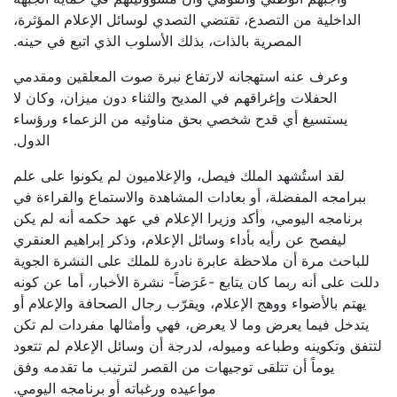
الداخلية من التصدع، تقتضي التصدي لوسائل الإعلام المؤثرة،
المصرية بالذات، بذلك الأسلوب الذي اتبع في حينه.
وعرف عنه استهجانه لارتفاع نبرة صوت المعلقين ومقدمي
الحفلات وإغراقهم في المديح والثناء دون ميزان، وكان لا
يستسيغ أي قدح شخصي بحق مناوئيه من الزعماء ورؤساء
الدول.
لقد استُشهد الملك فيصل، والإعلاميون لم يكونوا على علم
ببرامجه المفضلة، أو بعادات المشاهدة والاستماع والقراءة في
برنامجه اليومي، وأكد وزيرا الإعلام في عهد حكمه أنه لم يكن
ليفصح عن رأيه بأداء وسائل الإعلام، وذكر إبراهيم العنقري
للباحث مرة أن ملاحظة عابرة نادرة للملك على النشرة الجوية
دللت على أنه ربما كان يتابع -عَرَضاً- نشرة الأخبار، أما عن كونه
يهتم بالأضواء ووهج الإعلام، ويقرّب رجال الصحافة والإعلام أو
يتدخل فيما يعرض وما لا يعرض، فهي وأمثالها مفردات لم تكن
لتتفق وتكوينه وطباعه وميوله، لدرجة أن وسائل الإعلام لم تتعود
يوماً أن تتلقى توجيهات من القصر لترتيب ما تقدمه وفق
مواعيده ورغباته أو برنامجه اليومي.