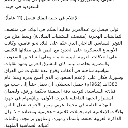
السعودية في حينه.
الإعلام في حقبة الملك فيصل (11 عاماً):
تولى فيصل بن عبدالعزيز مقاليد الحكم في البلاد، في منتصف
الثمانينيات الهجرية (منتصف الستينيات الميلادية) وسط مناخ من
التوتر السياسي الداخلي الذي خيّم على البلاد نحو عامين، وكانت
الأوضاع العسكرية على الحدود مع اليمن تلقي بظلالها الكثيف
على العلاقات العربية البينية بعامة، وعلى الساحتين السعودية
والمصرية بخاصة، بينما كان المشرق العربي يشهد تقلبات
سياسية ساخنة في أعقاب وقوع عدة انقلابات في العراق
وسوريا، فكان على الإعلام السعودي، الذي أصبح يديره ومنذ عام
1382هـ (1962م) جميل الحجيلان، أن يعمل جنباً إلى جنب مع
قيادته السياسية، لتوجيه دفة السفينة بحكمة ورفق، ولضمان
استقرار الجبهة الداخلية بالدرجة الأولى، وللإسهام في جهود
التهدئة العامة في محيط عربي متوتر الأجواء، شغل الناس
والآلات الإعلامية فيه بحملات كلامية – هجومية ومضادة – لا تزال
الذاكرة العربية تحتفظ بأسماء رموزه، وعناوين برامجه، وكلمات
أغنياته الحماسية الملهبة.