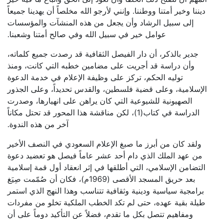
ديننا وخير أمتنا ووطننا. وإنني لأرجو الله مخلصاً أن يهدينا جميعاً
إلى سبيل الرشاد وأن يجعل من هذه المنشآت والمؤسسات
عوامل خير في سبيل الله وفي صالح أمتنا وشعبنا.
جدير بالذكر، أن دار الفيصل الثقافية قد رصدت جميع كلماته،
وأن دراسة قد أجريت على مضامين خطبه التي كانت، ومنذ
توليه الحكم، تركز على وظيفة الإعلام في خدمة الدعوة
الإسلامية، وعلى قضية فلسطين، والقدس تحديداً، وعلى الجذور
الصهيونية للشيوعية التي كان يراهن على انهيارها، وصدرت
الدراسة في كتاب(1)، لكن مناقشة هذا المحور قد تحتل مكاناً
آخر من هذه الندوة.
ولقد كان من أبرز ما صبغ الإعلام السعودي في النصف الأخير
من عهد الملك الذي دام أحد عشر عاماً فيصل هو تعضيد دعوة
التضامن الإسلامي، التي أطلقها في إثر انعقاد أول قمة إسلامية
بعد حريق المسجد الأقصى (1969م)، فكان أن صُمّمت صِيَغ
برامجية سياسية ودينية وثقافية تتناسب وهذا النهج الذي استمر
طيلة بقية عهده، حتى لم تكد الخطب الملكية تخلو من مفردات
ومفاهيم تتصل بكل ما تقدم، فضلاً عن التأكيد دوماً على أن