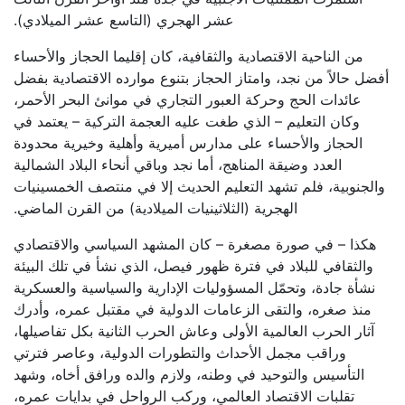
عشر الهجري (التاسع عشر الميلادي).
من الناحية الاقتصادية والثقافية، كان إقليما الحجاز والأحساء
أفضل حالاً من نجد، وامتاز الحجاز بتنوع موارده الاقتصادية بفضل
عائدات الحج وحركة العبور التجاري في موانئ البحر الأحمر،
وكان التعليم – الذي طغت عليه العجمة التركية – يعتمد في
الحجاز والأحساء على مدارس أميرية وأهلية وخيرية محدودة
العدد وضيقة المناهج، أما نجد وباقي أنحاء البلاد الشمالية
والجنوبية، فلم تشهد التعليم الحديث إلا في منتصف الخمسينيات
الهجرية (الثلاثينيات الميلادية) من القرن الماضي.
هكذا – في صورة مصغرة – كان المشهد السياسي والاقتصادي
والثقافي للبلاد في فترة ظهور فيصل، الذي نشأ في تلك البيئة
نشأة جادة، وتحمّل المسؤوليات الإدارية والسياسية والعسكرية
منذ صغره، والتقى الزعامات الدولية في مقتبل عمره، وأدرك
آثار الحرب العالمية الأولى وعاش الحرب الثانية بكل تفاصيلها،
وراقب مجمل الأحداث والتطورات الدولية، وعاصر فترتي
التأسيس والتوحيد في وطنه، ولازم والده ورافق أخاه، وشهد
تقلبات الاقتصاد العالمي، وركب الرواحل في بدايات عمره،