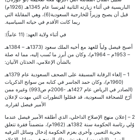
الباريسية في أثناء زيارته الثانية لفرنسا عام 1345هـ (1926م)
قبل أن يصبح وزيراً للخارجية السعودية(6)، وهي المقابلة التي
ربما كانت الأقدم في حياته السياسية.
في أثناء ولاية العهد: (11 عاماً):
أصبح فيصل ولياً للعهد مع أخيه الملك سعود (1373هـ – 1384هـ
– 1953م – 1964م)، وكان من أبرز ما نُسب إليه، مما له صلة
بالشأن الإعلامي، الحدثان الآتيان:
1 – إلغاء الرقابة المسبقة على الصحف السعودية عام 1379هـ
(1960م)، وكان حمد الجاسر في كتابه من سوانح الذكريات
(الصادر في الرياض عام 1427هـ -2006م ص993) وغيره ممن
أرّخ للصحافة السعودية، قد فصّلوا التطورات التي مهدت لإعلان
الأمير فيصل لقراره.
2 – إعلان منهج الإصلاح الداخلي، الذي أطلقه الأمير فيصل عندما
وُلي رئاسة الحكومة سنة 1382هـ (1962م)، متضمناً فقرة تتعلق
بحرية التعبير، وأخرى بعزم الحكومة إدخال وسائل الترفيه
المرئي (التلفزيون)، وقد نشر ذلك المنهج في وسائل الإعلام