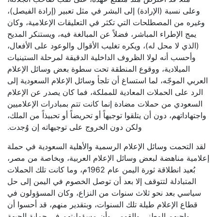
وعلى نسبة (الإرادة) إلى البشر في مثل تعبير (إرادة الفيصل)،
وغيره من المصطلحات التي تكثر في التعليقات الإعلامية، وكان
يمج الإطراء المباشر، فضلاً عن المبالغة فيه، ويستنكر المديح
(الذي لا محل له)، ويكره تغليب الأقوال والوعود على الأفعال،
وأحسب أنه لولا الظروف الداخلية الدقيقة لمرحلة الستينيات
الميلادية، ووقوع المنطقة تحت سطوة بعض وسائل الإعلام
العربي الموجّه، لما استساغ أن تلجأ وسائل الإعلام السعودية إلى
الرد على الحملات المعادية للمملكة، فما كان يصدر عن الإعلام
السعودي من حملات مضادة إنما كانت تتم بمبادرات الإعلاميين
واجتهاداتهم، دون أن يتلقوا توجيهاً أو تحريضاً أو تحبيذاً من الملك،
ولكن دون الخروج على توجيهاته إن وُجدت.
لقد التحمت وسائل الإعلام الرسمية والأهلية السعودية في حملة
إعلامية مناهضة لبعض وسائل الإعلام العربية، وبخاصة من مصر،
بُعيد انطلاقة ثورة اليمن عام 1962م، وما كانت تلك الحملات
المتبادلة لتتوقف إلا بعد أن توصل الخصوم في اليمن إلى حل
سياسي بعد نحو ثلاث سنوات من النزاع، وكان المسؤولون في
قطاع الإعلام طيلة تلك السنوات، وبتقدير منهم، قد أحسوا أن
واجبهم الوطني والقومي وأن مسؤوليتهم في حماية الجبهة