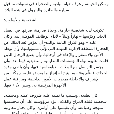
وسكن الخيمة، وعرف حياة البادية والصحراء في سنوات ما قبل
السيارة والطائرة والبترول في هذه البلاد.
الشخصية والأسلوب:
تكونت لديه شخصية حازمة، وحياة صارمة، صرفها في العمل
الجاد، وكرّسها – نهاراً وليلاً – لأداء الوظائف الموكلة إليه، وكان
عليه – وهو الذراع الثانية لوالده- أن يعوّض بُعد الملك عن
(الحجاز) المنطقة الإدارية المهمة التي وُلِّي مسؤوليتها، وأن يوطد
الأمن والاستقرار والإخاء في أرجائها، وأن يصنع الرجال الذين
قامت عليهم نواة المؤسسات التنظيمية والتنفيذية فيما بعد، وأن
يجسر التواصل مع البعثات الدبلوماسية فيها، وأن يلتقي وفود
الحجاج، فنظّم وقته بما يتيح له إنجاز ما يعرض عليه، ويمكّنه من
الإشراف والإحاطة بمجريات الأمور الداخلية، ومراقبة عمل
الأجهزة المرتبطة به، وسير الأداء فيها.
كان بطبعه، وبسبب ما تمليه عليه ظروف عمله ومحيطه،
شخصية قليلة المزاح والكلام، عوّد مرؤوسيه على أن يتحسسوا
منهجه وطباعه، وأن يقيسوا على أوامره، وكان يختار معاونيه
بعناية ويطبعهم على أسلوبه، فإذا ما وثق برجاحة أحكامهم،