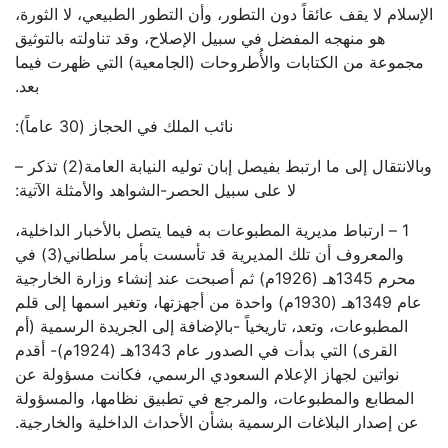
الإسلام لا يقف عائقاً دون التطور، وأن التطور الطبيعي، لا الثورة،
هو منهجه المفضل في سبيل الإصلاح، وقد تناولته بالتوثيق
مجموعة من الكتابات والأُطروحات (الجامعية) التي ظهرت فيما
بعد.
نائب الملك في الحجاز (30 عاماً):
وبالانتقال إلى ما ارتبط بفيصل إبان توليه النيابة العامة(2) تذكر –
لا على سبيل الحصر-الشواهد والأمثلة الآتية:
1 – ارتباط مديرية المطبوعات به فيما يتصل بالأخبار الداخلية،
والمعروف أن تلك المديرية قد تأسست بأمر سلطاني(3) في
محرم 1345هـ (1926م) ثم أصبحت عند إنشاء وزارة الخارجية
عام 1349هـ (1930م) واحدة من أجهزتها، وتغير اسمها إلى قلم
المطبوعات، وتعد، تاريخياً -بالإضافة إلى الجريدة الرسمية (أم
القرى) التي بدأت في الصدور عام 1343هـ (1924م)- أقدم
نواتين لجهاز الإعلام السعودي الرسمي، فكانت مسؤولة عن
المطابع والمطبوعات، والمرجع في تطبيق نظامها، والمسؤولة
عن إصدار البلاغات الرسمية بشأن الأحداث الداخلية والخارجية.