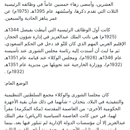
العشرين، وأمضى زهاء خمسين عاماً في وظائفه الرئيسية
الثلاث التي تقدم ذكرها، واستُشهد عام 1395هـ (1975م) عن
عمر يناهز الحادية والسبعين.
كانت أول الوظائف الرئيسية التي أنيطت بفيصل 1344هـ
(1925م) هي نائب الملك عبدالعزيز في إدارة شؤون الحجاز،
الإقليم الغربي المهم الذي كان للتّو قد دخل في الحكم السعودي،
ثم ما لبث أن أسندت إليه رئاسة مجلس الشورى عند تأسيسه
عام 1346هـ (1926م)، ومجلس الوكلاء عند قيامه عام 1351هـ
(1932م)، ووزارة الخارجية عند تحويلها من مديرية عام 1351هـ
(1932م) .
الوضع العام:
كان مجلسا الشورى والوكلاء مجمع السلطتين التنظيمية
والتنفيذية في البلاد، يتخذان – شأنهما في ذلك شأن بقية الأجهزة
الحكومية الأخرى- من العاصمة المقدسة (مكة المكرمة) مقراً
لهما، في حين كانت العاصمة السياسية (الرياض) مقر الملك
عبدالعزيز إلا أن مؤسسات الدولة الإدارية لم تتبلور فيها بعد، بينما
استمرت الممثليات الأجنبية في جدة منذ أواخر القرن الثالث