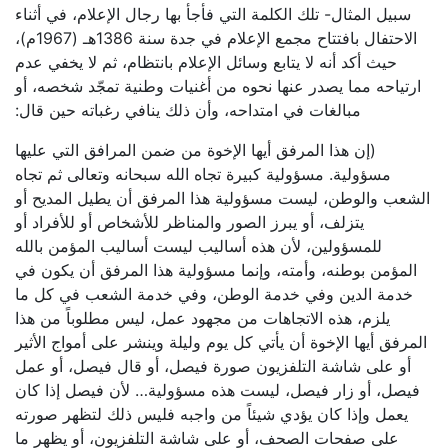
سبيل المثال- تلك الكلمة التي فأجأ بها رجال الإعلام، في أثناء
الاحتفال بافتتاح مجمع الإعلام في جدة سنة 1386هـ (1967م)،
حيث أكد أنه لا يتابع وسائل الإعلام بانتظام، ثم لا يخفي عدم
ارتياحه مما يصدر عنها نحوه من أغنيات وطنية تمجّد شخصه، أو
مبالغات في امتداحه، وأن ذلك ينافي رغباته حين قال:
(إن هذا المرفق أيها الإخوة من ضمن المرافق التي عليها
مسؤولية. مسؤولية كبيرة تجاه الله سبحانه وتعالى ثم تجاه
الشعب والوطن، ليست مسؤولية هذا المرفق أن يطيل المديح أو
يتزلف، أو يبرز الصور والمناظر للأشخاص أو للأفراد أو
للمسؤولين، لأن هذه أساليب ليست أساليب المؤمن بالله
المؤمن بوطنه، وأمته، وإنما مسؤولية هذا المرفق أن يكون في
خدمة الدين وفي خدمة الوطن، وفي خدمة الشعب في كل ما
يلزم، هذه الاتجاهات من مجهود عمل، ليس مطلوباً من هذا
المرفق أيها الإخوة أن يأتي كل يوم وليلة وينشر على أمواج الأثير
أو على شاشة التلفزيون صورة فيصل، أو قال فيصل، أو عمل
فيصل، أو زار فيصل، ليست هذه مسؤولية… لأن فيصل إذا كان
يعمل وإذا كان يؤدي شيئاً من واجبه فليس ذلك لتظهر صورته
على صفحات الصحف، أو على شاشة التلفزيون، أو يظهر ما