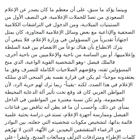
وبينما يؤكد ما سبق، على أن معظم ما كان يصدر عن الإعلام
السعودي من تصدّ للحملات الإعلامية، في النصف الأول من
الستينيات الميلادية، ومن الدخول في التراشقات الكلامية
الصحفية والإذاعية مع بعض وسائل الإعلامية المجاورة، كان يمثل
اجتهاداً تقديرياً من المسؤولين في وزارة الإعلام، فلا ينبغي أن
يترك الانطباع بأن هناك نوعاً من الانفصام بين قمة السلطة
وإعلامييها، أو بين الساسة من ناحية والإعلاميين من ناحية أخرى،
فالملك فيصل -وهو الشخصية القوية الواعية، الذي منح
المسؤولين ثقته، وفوّضهم الصلاحيات الكاملة للتصرف وفق ما
يعتقدونه موجباً- لم يكن في قرارة نفسه يقر المنحى الذي سلكه
الإعلام في هذا الصدد، لكنه -يقيناً- ربما ترك لهم حرية الرد، لأن
المواطن العربي كان قد وقع تحت تأثير آلة الدعاية المحيطة
المحمومة، ولم تكن نسبة معتبرة من المواطنين في الداخل
بمنأى عن ذلك، وأحسب أن ما قد يظن أنه تناقض بين قناعات
الفيصل وممارسة أجهزة الإعلام، تستدعي دراسة بحثية علمية
قائمة بذاتها، لتشخيص مكونات شخصيته التي جعلته، بين النوادر
من الزعماء المتقشفين البعيدين عن الأبّهة، الذين لا تهزّهم
كلمات الإطراء ومترادفات التزلّف ومبالغات المديح، ولنقرأ -على