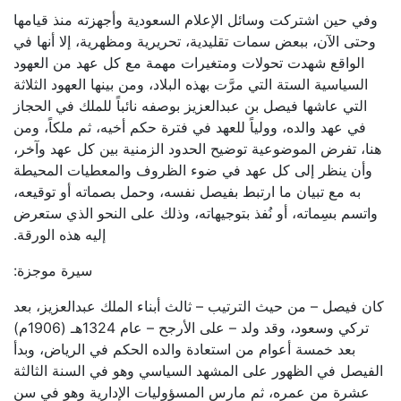
وفي حين اشتركت وسائل الإعلام السعودية وأجهزته منذ قيامها
وحتى الآن، ببعض سمات تقليدية، تحريرية ومظهرية، إلا أنها في
الواقع شهدت تحولات ومتغيرات مهمة مع كل عهد من العهود
السياسية الستة التي مرَّت بهذه البلاد، ومن بينها العهود الثلاثة
التي عاشها فيصل بن عبدالعزيز بوصفه نائباً للملك في الحجاز
في عهد والده، وولياً للعهد في فترة حكم أخيه، ثم ملكاً، ومن
هنا، تفرض الموضوعية توضيح الحدود الزمنية بين كل عهد وآخر،
وأن ينظر إلى كل عهد في ضوء الظروف والمعطيات المحيطة
به مع تبيان ما ارتبط بفيصل نفسه، وحمل بصماته أو توقيعه،
واتسم بسِماته، أو نُفذ بتوجيهاته، وذلك على النحو الذي ستعرض
إليه هذه الورقة.
سيرة موجزة:
كان فيصل – من حيث الترتيب – ثالث أبناء الملك عبدالعزيز، بعد
تركي وسعود، وقد ولد – على الأرجح – عام 1324هـ (1906م)
بعد خمسة أعوام من استعادة والده الحكم في الرياض، وبدأ
الفيصل في الظهور على المشهد السياسي وهو في السنة الثالثة
عشرة من عمره، ثم مارس المسؤوليات الإدارية وهو في سن