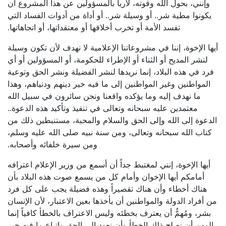
وإنني، بحول الله وقوته، لأربأ بالمسؤولين عن هذا المشروع أن
يكونوا مطية شر.. أو وسيلة شر.. أو أداة من أدوات الفساد التي
تفسد الأمة أو تخرب أخلاقها أو معتقداتها، أو اتجاهاتها.
أيها الإخوة، إننا في مشروعاتنا الإعلامية لا نهدف لأن تكون وسيلة
لنشر المديح أو الثناء أو الإطراء للحكومة، أو المسؤولين أو أي
فرد في هذه البلاد، إنما نريدها لنشر الفضيلة ونشر الحق وتوعية
المواطنين وغير المواطنين إلى ما فيه خير دينهم ودنياهم، وهذا
ما نهدف إليه وما يؤكده واقعنا ونحن سائرون في سبيل الله
معتمدين عليه سبحانه وتعالى في تنفيذ وتأكيد هذه الدعوة..
الدعوة إلى الله وإلى الحق والسلام والمحبة، مستنبطين ذلك من
كتاب الله سبحانه وتعالى، ومن سنة نبيه صلى الله عليه وسلم،
ومن سيرة خلفائه وأصحابه.
أيها الإخوة، إنني لمغتبط جداً أن أسمع من وزير الإعلام اعترافه
أمامكم أيها الإخوان وأمام كل من يسمع صوت هذه البلاد بأن
هناك أخطاء وأن هناك تقصيراً وهذه فضيلة يجب على كل فرد
من أفراد الدولة والمواطنين أن يأخذها بعين الاعتبار، لأن الإنسان
بشر، ومُهمٌّ أن يعترف بخطئه وليس الاعتراف بالخطأ كافياً إنما
المهم أن نصلح ذلك الخطأ وأن نعود إلى الحق واتباع ما فيه خير