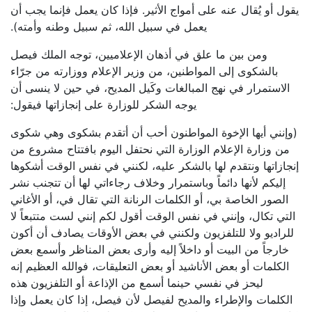
يقول أو يُقال عنه على أمواج الأثير. فإذا كان يعمل فإنما يجب أن
يعمل في سبيل الله، ثم سبيل وطنه وأمته).
ومن بين ما علق في أذهان الإعلاميين، توجه الملك فيصل
بالشكوى إلى المواطنين، من وزير الإعلام ووزارته من جرّاء
الاستمرار في نهج المبالغات وكَيل المديح، في حين لا ينسى أن
يوجه الشكر للوزارة على إنجازاتها فيقول:
(وإنني أيها الإخوة المواطنون أحب أن أتقدم بشكوى وهي شكوى
من وزارة الإعلام الوزارة التي نحتفل اليوم بافتتاح مشروع من
إنجازاتها ونتقدم لها بالشكر عليه، لكنني في نفس الوقت أشكوها
إليكم لأنها دائماً وباستمرار وخلاف رجاءاتي لها أن تتجنب نشر
الصور الخاصة بي، أو الكلمات الرنانة التي تقال في، أو الأغاني
التي تكال، وإنني في نفس الوقت أقول لكم إنني لست متتبعاً لا
للراديو ولا للتلفزيون ولكنني في بعض الأوقات يصادف أن أكون
خارجاً من البيت أو داخلاً إليه وأرى بعض المناظر وأسمع بعض
الكلمات أو بعض الأناشيد أو بعض التعليقات، فوالله العظيم إنه
ليحز في نفسي حينما أسمع من الإذاعة أو التلفزيون هذه
الكلمات والإطراء والمديح لفيصل لأن فيصل، إذا كان يعمل وإذا