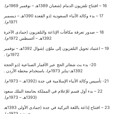
16 – افتتاح تلفزيون الدمام (شعبان 1389هـ – نوفمبر 1969م).
17 – بدء وكالة الأنباء السعودية (ذو القعدة 1390هـ – ديسمبر
1971م).
18 – صدور تعرفة مكافآت الإذاعة والتلفزيون (جمادى الآخرة
1392هـ – أغسطس 1972م).
19 – اعتماد تحويل التلفزيون إلى ملوّن (شوال 1392هـ – نوفمبر
1972م) .
20- بدء بث شعائر الحج عبر الأقمار الصناعية (ذو الحجة
1392هـ-يناير 1973م)، باستخدام محطة الأردن .
21- تأسيس وكالة الأنباء الإسلامية في جدة (1392هـ – 1973م).
22 – بدء أول قسم للإعلام في المملكة بجامعة الملك سعود
(1393هـ – 1973م).
23 – افتتاح إذاعة باللغة التركية في جدة (جمادى الأولى 1393هـ
– يونيه 1973م).