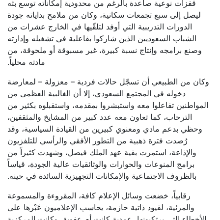
قفزات نوعية صاعدة بالرغم من محدودية إمكاناته توسع بثه
ليصل إلى سبع تجمعات سكانية، وكان من ملامح بداياته جودة
الدورات التدريبية التي أوفد لتلقّيها في الخارج عشرات من
الشباب السعوديين الذين شاركوا بفاعلية في تشغيله وإدارته
وصنع برامجه وإنتاج نسبة كبيرة، غير مسبوقة أو ملحوقة، من
مادته محلياً.
وكان من الطبيعي أن تسجّل حالات فردية – معزولة – لمعارضة
دخوله في المجتمع السعودي، إلا أن الغالبية العظمى من
المواطنين تفاعلوا معه واستبشروا بمقدمه، واستقبلوه بكثير من
الترحاب، كما تعاون معه عدد كبير من المشايخ والمثقفين،
وحظي بدعم مادي ومعنوي كبيرين من القيادة السياسية، وقد
رُصدت فترة ذهبية من التطور الأفقي والرأسي للتلفزيون
والإذاعة، استمرت بقية عهد الملك فيصل، وشهدت كثيراً من
برامج المنوعات والحوارات والوثائقيات عالية الجودة، قياساً
بالظروف الاجتماعية والإمكانات التجهيزية السائدة في حينه.
رقابياً، خضعت وسائل الإعلام كافة، المقروءة والمسموعة
والمرئية، لقيود ذاتية حازمة، يحاسب الإعلاميون عَبْرها على
الأخطاء التي يرتكبونها، عمدية كانت أم عفوية، وكانت المركزية