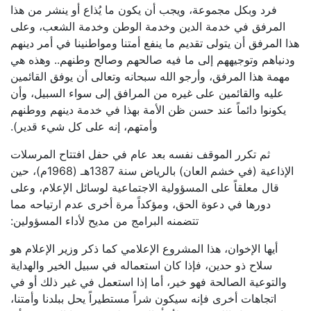
فرد وبكل مجموعة، ويجب أن يكون ما يُذاع أو ينشر من هذا
المرفق في خدمة الدين وخدمة الوطن وخدمة الشعب، وعلى
هذا المرفق أن يتولى تقديم ما ينفع أمتنا ومواطنينا في أمر دينهم
ودنياهم وتوجيههم إلى ما فيه صالحهم وصالح وطنهم.. وهذه هي
مهمة هذا المرفق، وأرجو الله سبحانه وتعالى أن يوفق القائمين
عليه والقائمين على غيره من المرافق إلى سواء السبيل، وأن
يكونوا دائماً عند حسن ظن الأمة بهذا في خدمة دينهم ووطنهم
وأمتهم، إنه على كل شيء قدير).
ثم تكرر الموقف نفسه بعد عام في حفل افتتاح المرسلات
الإذاعية (في خشم العان) بالرياض سنة 1387هـ (1968م)، حين
قال معلقاً على المسؤولية الاجتماعية لوسائل الإعلام، وعلى
دورها في دعوة الحق، ومؤكداً مرة أخرى عدم ارتياحه مما
تتضمنه البرامج من مديح لأداء المسؤولين:
أيها الإخوان، هذا المشروع الإعلامي كما ذكر وزير الإعلام هو
سلاح ذو حدين، فإذا كان استعماله في سبيل الخير والهداية
والتوعية الصالحة فهو خير، أما إذا استعمل في غير ذلك أو في
اتجاهات أخرى فإنه سيكون شراً مستطيراً يحل ببلدنا وأمتنا،