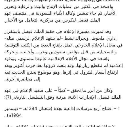
واضحة في الكثير من عمليات الإنتاج والبث والرقابة وتحرير
الأخبار، ثم جاء تدشين وكالة الأنباء السعودية في منتصف عهد
الملك فيصل ليكرس من مركزية التعامل مع الأخبار.
وقد تميزت مسيرة الإعلام في حقبة الملك فيصل باستقرار
إداري ملحوظ، وبحراك نشط -لم يشهد الإعلام الرسمي مثله-
في مجال الإعلام الخارجي، تمثل بإنتاج العديد من الكتب التوثيقية
والتسجيلية من قبل مؤلفين سعوديين وعرب وأجانب، وبحركة
واسعة في مجال الأفلام الإعلامية عالية المستوى، وبوفود
إعلامية لم تنقطع زياراتها، وقد بلغت ذروتها بعد حرب أكتوبر وبعد
ارتفاع أسعار البترول في إثرها، وهو موضوع يحتاج الحديث فيه
إلى محاضرة أخرى.
وكان من أبرز ما تحقق – كميّاً – على صعيد الإعلام في عهد
الملك فيصل، الإنجازات الآتية، مرتبة وفق التسلسل التاريخي(7):
1 – افتتاح أربع مرسلات إذاعية بجدة (شعبان 1384هـ – ديسمبر
1964م) .
2 – افتتاح إذاعة باللغة الإنجليزية بجدة (شعبان 1384هـ، يناير