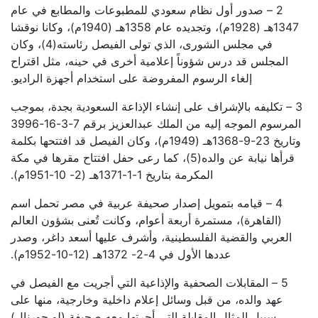
2 – صدور أول نظام سعودي للمطبوعات والمطابع في عام
1347هـ (1928م)، وتجديده عام 1358هـ (1940م)، وكانا نوقشا
في مجلس الشورى، الذي تولى الفيصل رئاسته(4)، وكان
المجلس قد درس شؤوناً إعلامية أخرى في حينه، مثل اقتراح
إلغاء الرسوم المفروضة على استخدام أجهزة الراديو.
3 – تكليفه بالإشراف على إنشاء الإذاعة السعودية بجدة، بموجب
المرسوم الموجه إليه من الملك عبدالعزيز برقم 7-3-16-3996
وتاريخ 23-9-1368هـ (1949م)، وكان الفيصل قد افتتحها بكلمة
قرأها نيابة عن والده(5)، كما رعى حفل افتتاح مقرها في مكة
المكرمة بتاريخ 1-1-1371هـ (2- 10-1951م).
4 – قيامه بتمويل إصدار صحيفة عربية في مصر تحمل اسم
(القاهرة)، مستمرة أربعة أعوام، وكانت تُعنى بشؤون العالم
العربي والقضية الفلسطينية، وأشرف عليها أسعد داغر، وصدر
عددها الأول في 4-2- 1372هـ (12-10-1952م).
5 – المقابلات الصحفية والإذاعية التي أجريت مع الفيصل في
عهد والده، من قبل وسائل إعلام داخلية وخارجية، منها على
سبيل المثال المقابلة التي أجرتها معه صحيفة (لو جورنال)