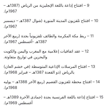
9 – افتتاح إذاعة باللغة الإنجليزية من الرياض (1387هـ –
1967م).
10 – افتتاح تلفزيون المدينة المنورة (شوال 1387هـ – ديسمبر
1967م).
11 – ربط مكة المكرمة والطائف تلفزيونياً بجدة (ربيع الآخر
1387هـ -أغسطس 1967م).
12 – عقد اتفاقيات إعلامية مع المغرب واليمن والكويت
والبحرين في تواريخ متفاوتة.
13 – افتتاح المرسلات الإذاعية المتوسطة (في خشم العان)
بالرياض (ذو القعدة 1387هـ – فبراير 1968م).
14 – افتتاح محطة تلفزيون القصيم (ربيع الآخر 1388هـ – يوليه
1968م).
15 – افتتاح إذاعة باللغة الفرنسية بجدة (جمادى الآخرة 1389هـ –
أغسطس 1969م).