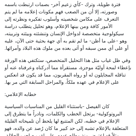
فترة طويلة، وترك -كأي زعيم آخر- بصمات ارتبطت باسمه
وصورته، إلا أن من الصعب فهم مكونات إعلامه ما لم يتم
التعرف على مكامن شخصيته وأسلوب تفكيره ونظرته إلى
الأمور كافة ومن بينها الإعلام، وهو تحليل يتطلب دراسة
سيكولوجية متخصصة لدواخل الإنسان وتنشئته وبيئته وتربيته،
وهو -على ما أظن- ما لم تقم به أي جهة بحثية حتى الآن، عليه
أو على أي ممن سبقه أو أتى بعده من ملوك هذه البلاد وأمرائها.
وفي ظل غياب مثل هذا التحليل المتخصص، ستكتفي هذه الورقة
بإعطاء لمحة أوليّة موجزة، مستقرأة مما أدركناه وعرفناه عنه أو
تناقله المجايلون له أو رواه المقربون، مما قد يكون قد انعكس
على الإعلام في عهده ملكاً، والمراحل السابقة التي مر بها.
خطابه الإعلامي:
كان الفيصل -باستثناء القليل من المناسبات السياسية
البروتوكولية- يرتجل الخطب والكلمات، ونادراً ما يتطرق إلى
الإعلام في خطبه، لكن المتتبع لها يلحظ أن تلميحاته القليلة
المتعلقة بالإعلام تشبه إلى حد كبير ما كان رُصد عن والده، فهو
مثلاً قد اعترض منذ مطلع عهده، على لقب صاحب الجلالة،