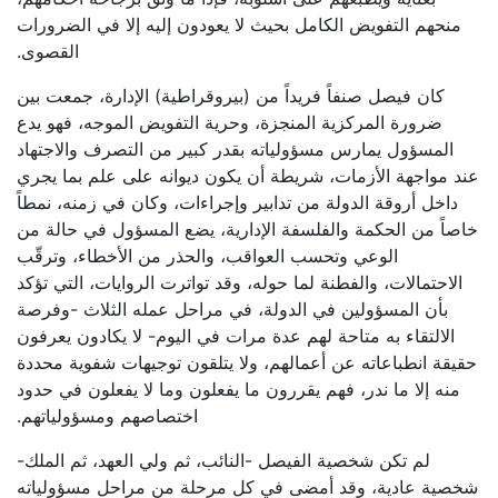
منحهم التفويض الكامل بحيث لا يعودون إليه إلا في الضرورات
القصوى.
كان فيصل صنفاً فريداً من (بيروقراطية) الإدارة، جمعت بين
ضرورة المركزية المنجزة، وحرية التفويض الموجه، فهو يدع
المسؤول يمارس مسؤولياته بقدر كبير من التصرف والاجتهاد
عند مواجهة الأزمات، شريطة أن يكون ديوانه على علم بما يجري
داخل أروقة الدولة من تدابير وإجراءات، وكان في زمنه، نمطاً
خاصاً من الحكمة والفلسفة الإدارية، يضع المسؤول في حالة من
الوعي وتحسب العواقب، والحذر من الأخطاء، وترقّب
الاحتمالات، والفطنة لما حوله، وقد تواترت الروايات، التي تؤكد
بأن المسؤولين في الدولة، في مراحل عمله الثلاث -وفرصة
الالتقاء به متاحة لهم عدة مرات في اليوم- لا يكادون يعرفون
حقيقة انطباعاته عن أعمالهم، ولا يتلقون توجيهات شفوية محددة
منه إلا ما ندر، فهم يقررون ما يفعلون وما لا يفعلون في حدود
اختصاصهم ومسؤولياتهم.
لم تكن شخصية الفيصل -النائب، ثم ولي العهد، ثم الملك-
شخصية عادية، وقد أمضى في كل مرحلة من مراحل مسؤولياته