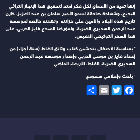
إنها تحية من الأعماق لكل فكر امتد لتحقيق هذا الإنجاز التراثي
البديع، وشهادة صادقة لسمو الأمير سلمان بن عبد العزيز، خازن
تاريخ هذه البلاد والأمين على خزائنه، وتهنئة خالصة لمؤسسة
عبد الرحمن السديري الخيرية، ولمؤرخنا المبدع فايز الحربي، على
هذا السفر التوثيقي النفيس.
* بمناسبة الاحتفال بتدشين كتاب وثائق الغاط (ستة أجزاء) من
إعداد فايز بن موسى الحربي وإصدار مؤسسة عبد الرحمن
السديري الخيرية، الغاط، الأربعاء الماضي.
* باحث وإعلامي سعودي
Share
Email
Twitter
Facebook