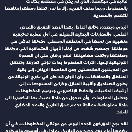
غائبة في مجتمعنا، الذي لم يكن في معظمه يكترث
بالمخطوط، وربما صنف القديم، إلا ما ندر، تخلفا ومظهرا مناقضا
للتقدم والعصرية.
اليوم، وبصدور وثائق الغاط، بهذا الرصد الدقيق والعرض
العلمي، والمقارنات البحثية الأصيلة، في أول عملية توثيقية
منهجية من نوعها في المنطقة الوسطى، وكونها تدشن في
موطنها، وبحضور شهود من أبناء الأجيال المتعاقبة التي دونتها
وصاغتها ووثقت مضامينها، فهو برهان على أن الصحوة
التوثيقية لإحياء التراث المخطوط بدأت تؤتي ثمارها، وتنتقل
من المدينتين المقدستين ومن العاصمة الرياض، إلى بقية
المناطق والمحافظات، وأن الأوان قد حان كي تخرج الوثيقة من
بطون الصناديق وأقبية المنازل وخزائن المستودعات إلى
أرشيف المكتبات والحفظ الإلكتروني وترميم المخطوطات
وتحليل المعلومات، وأن تتحول من مادة تعبث بها البكتيريا إلى
مادة معلوماتية معالجة تدعم عمق التاريخ والبعد الحضاري
للبلاد.
لقد نجح المؤرخون الجدد اليوم، من موثقي المخطوطات، في أن
يضعونا أمام نوع جديد من التاريخ، يعادل في أهميته ما سطره