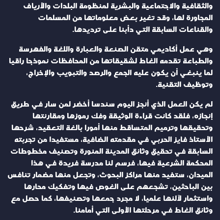
والثقافية والاجتماعية والبشرية لمنظومة البلدات والأرياف
المجاورة لها، وقد تغير بعض معلوماتها من المسلمات
والقناعات السابقة التي دأبنا على ترديدها.
وهي عمل أكاديمي متقن الصنعة والعبارة واللغة والفهرسة
والطباعة تقدمه الغاط لشقيقاتها من المحافظات نموذجا راقيا
لما ينبغي أن يكون عليه الجمع والرصد والتبويب والإخراج،
وتوظيف التقنية.
لم يكن العمل الذي أنجز اليوم سندسا أخضر لمن سار في طريق
إنجازه، فلقد كانت قراءة الوثيقة وفك رموزها ومقارنتها
وتحقيقها وترميم المتساقط منها أمورا بالغة التعقيد، شرحها
الأستاذ فايز الحربي في مقدمته الضافية، مستفيدا من تجربته
السابقة في تحقيق وثائق المدينة المنورة وتصنيف مخطوطات
المحكمة الشرعية فيها، فرسم لنا مدرسة فريدة في هذا
الميدان، ستفيد منها مراكز البحوث، وتجعل منها مضمار تنافس
بين الباحثين، تشجعهم على الغوص فيها وتفكيك محارها
واستثمار لآلئها علميا، لا مجرد جمعها وتصنيفها، كما حصل مع
وثائق الغاط في مرحلتها الأولى التي أمامنا.