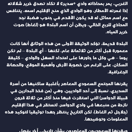
الغربي، يمر بمحاذاته وادي «سدير» لا تكاد تصدق خرير شلالاته
إذا غمرته الأمطار، وهو الوادي الذي منح الإقليم اسمه، يتنافس
مع اسم مماثل له قد يكون الأقدم في جنوب هضبة نجد
المحاذي للربع الخالي، ويظن أن اسم البلدة هو (لغاط) صوت
خرير المياه.
البلدة قديمة، تؤكد الوثيقة الأولى من هذه الوثائق أنها كانت
معمورة قبل أكثر من ثلاثمائة عام، لكنها – أي البلدة – لم تكن
يوما – هي وكل ما جاورها على امتداد السهل والوادي – كثيفة
السكان، على الرغم من خصوبة الأرض وأهمية الموقع، والحصانة
الجغرافية.
يقرنها المجتمع السعودي المعاصر بأغلبية ساكنيها من أسرة
السديري، نسبة إلى أحد الواديين، وهي (من فخذ البدارين في
قبيلة الدواسر) التي استقرت فيها منذ أكثر من ثلاثة قرون
نازحة من منبعها في وادي الدواسر، لتستقر في هذا الإقليم
(جلاجل ثم الغاط)، لكن التاريخ ينتظر جهدا توثيقيا لتوكيد هذه
المعلومات وتوضيحها.
ويقرنها السعوديون المعاصرون بشأن تاريخي آخر يتصل