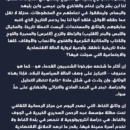
لنا ابن بشر وابن غنام والفاخري وابن عيسى وابن بليهد
والبسام، وليحققوا، في تعاملهم مع المخطوطات، منزلة لا تقل
عما حققه الأوائل، فلقد أتوا لنا بما يدعم التاريخ الذي كتبه
سابقوهم بالوثائق والمستندات، أليست العملة تاريخا، والمكيال
واللبس والبئر (القليب) والراحلة والزرع (الغرس) والمحبرة واللوح
والكتاب والمكاتبة الشرعية والفتوى والأنساب والأوقاف، كلها
مادة تاريخية ناطقة، وأوعية لرواية الحالة الاقتصادية
والاجتماعية التي سجلت فيها؟
إن أكثر ما شخصه مؤرخونا الشعبيون القدماء هو – كما هو
معروف – التركيز على وصف الحالة السياسية للبلاد، فإذا بهذه
الوثائق، وإن جاءت في شكل مادة «خام» تنتظر التحليل
والدراسة، تبحر في البعد المادي والتراثي والحضاري على حدٍّ
سواء.
إن وثائق الغاط، التي تصدر اليوم عن مركز الرحمانية الثقافي
تحت مظلة مؤسسة عبد الرحمن السديري الخيرية في الجوف
والغاط، هي دراسة أنثروبولوجية لا تنحصر في بلدة الغاط ولا
تخدم أسرة معينة فيها، بقدر ما ترصد العلائق الاقتصادية