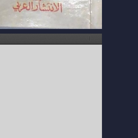
Current
Presentation
Tools
View
Mode