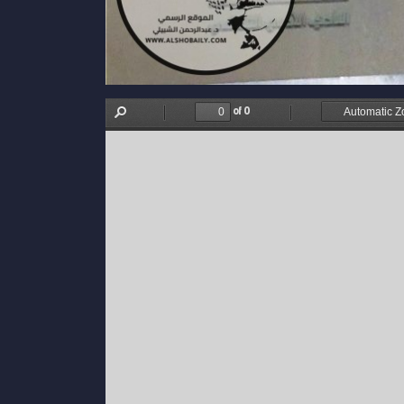
of 0
Find
Previous
Next
Zoom
Zoom
Out
In