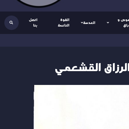
وص و
القوة
اتصل
العدسة
راق
الناعمة
بنا
الرزاق القشعمي