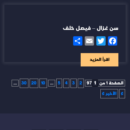
سن غزال – فيصل خلف
Share
Email
Twitter
Facebook
اقرأ المزيد
الصفحة 1 من 97
1
2
3
4
5
...
10
20
30
...
»
الأخير »