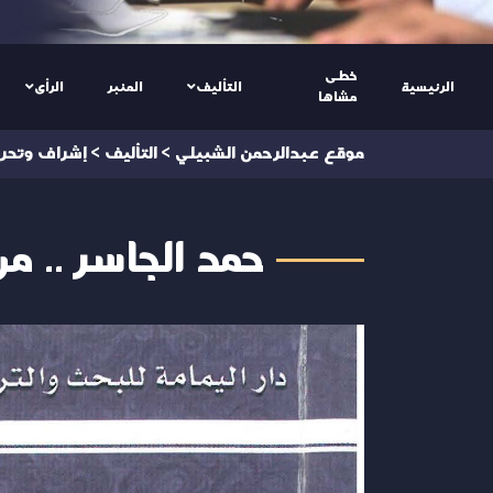
خطى
الرئيسية
التأليف
المنبر
الرأى
مشاها
موقع عبدالرحمن الشبيلي
>
التأليف
>
إشراف وتحري
حمد الجاسر .. م