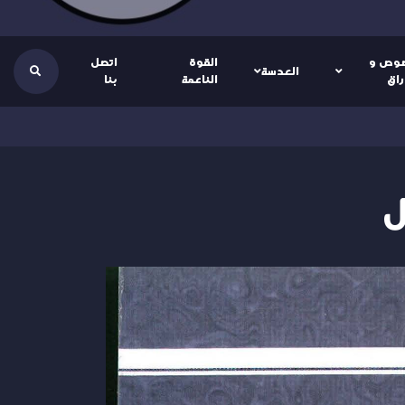
وص و
القوة
اتصل
العدسة
راق
الناعمة
بنا
ل