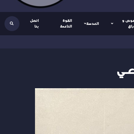
وص و
القوة
اتصل
العدسة
راق
الناعمة
بنا
اعي