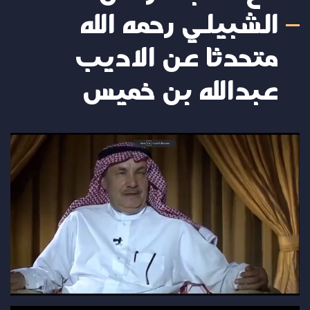
الشبيلي رحمه الله
متحدثا عن الاديب
عبدالله بن خميس