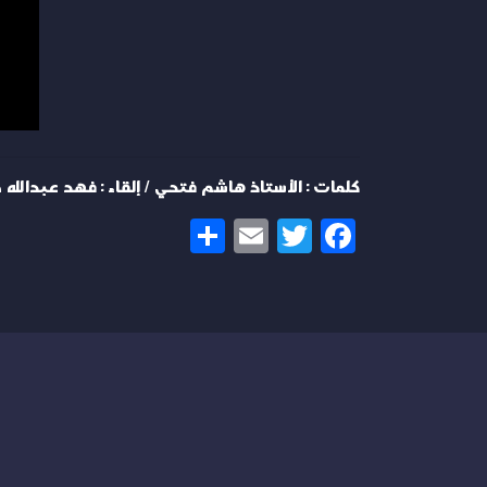
كلمات : الأستاذ هاشم فتحي / إلقاء : فهد عبدالله صالح الشبي
Share
Email
Twitter
Facebook