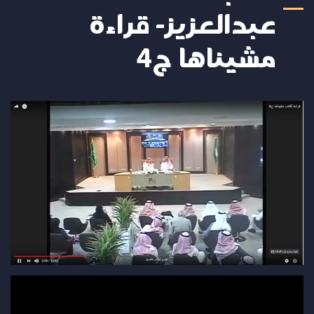
عبدالعزيز- قراءة
مشيناها ج4