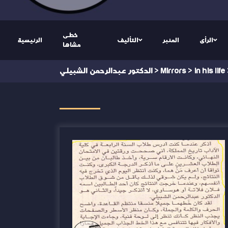
خطى
الرأى
المنبر
التأليف
الرئيسية
مشاها
in his life
>
Mirrors
>
الدكتور عبدالرحمن الشبيلي