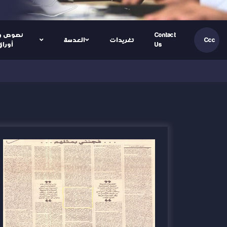
Contact
نصوص و
تغريدات
العدسة
Ccc
Us
أوراق