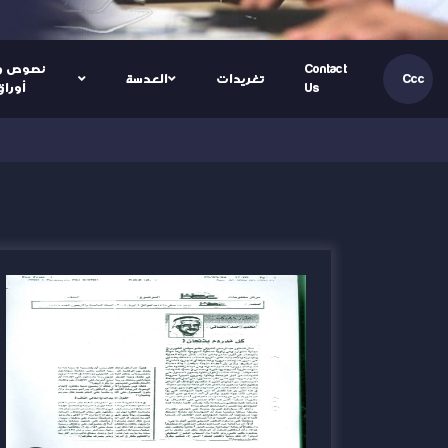
Contact
نصوص و
تغريدات
العدسة
Ccc
Us
أوراق