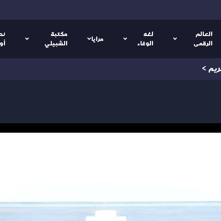
العالم
لغه
مكتبة
نص
مرايا
الرقمى
الوفاء
الشبيلي
أو
ريم
>