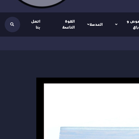
وص و
القوة
اتصل
العدسة
راق
الناعمة
بنا