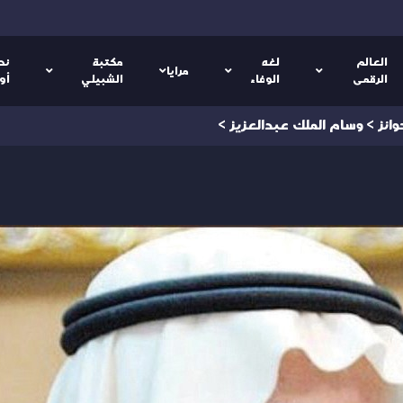
العالم
لغه
مكتبة
نص
مرايا
الرقمى
الوفاء
الشبيلي
أو
ائز
>
وسام الملك عبدالعزيز
>