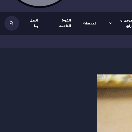
وص و
القوة
اتصل
العدسة
راق
الناعمة
بنا