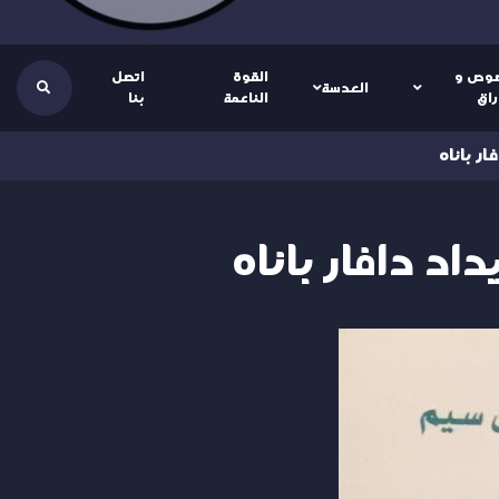
وص و
القوة
اتصل
العدسة
راق
الناعمة
بنا
ر باناه
د دافار باناه