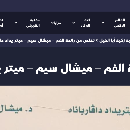
العالم
لغه
مكتبة
نص
مرايا
الرقمى
الوفاء
الشبيلي
أو
 زكية أبا الخيل
>
تخلص من رائحة الفم – ميشال سيم – ميتر يداد دافا
لفم – ميشال سيم – ميتر يدا