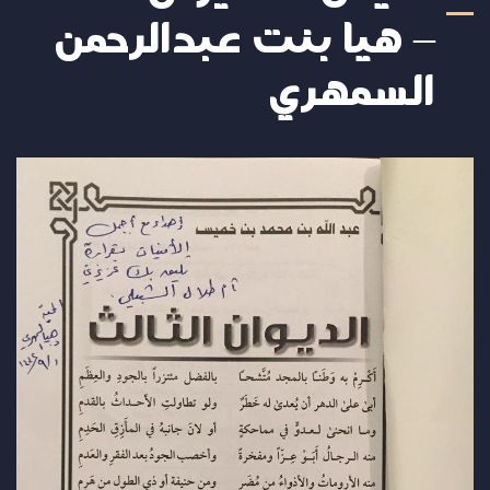
– هيا بنت عبدالرحمن
السمهري