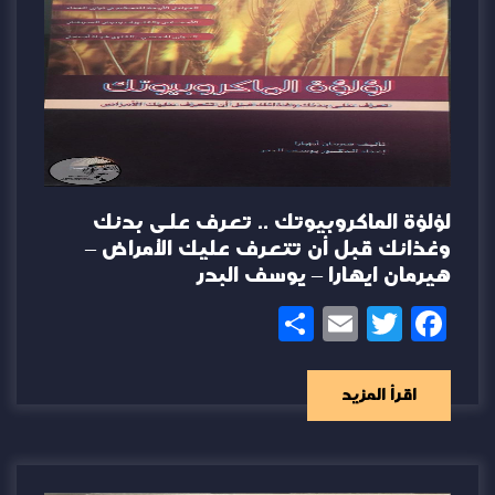
لؤلؤة الماكروبيوتك .. تعرف على بدنك
وغذائك قبل أن تتعرف عليك الأمراض –
هيرمان ايهارا – يوسف البدر
Share
Email
Twitter
Facebook
اقرأ المزيد