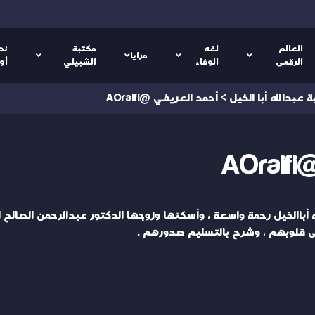
العالم
لغه
مكتبة
نص
مرايا
الرقمى
الوفاء
الشبيلي
أو
ة عبدالله أبا الخيل
>
أحمد العريفي @AOraifi
A
 أباالخيل رحمة واسعة ، وأسكنها وزوجها الدكتور عبدالرحمن الصالح 
لى قلوبهم ، وشرح بالتسليم صدورهم .