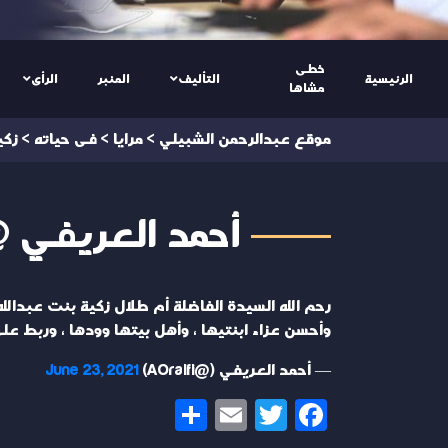
خطى
الرئيسية
التأليف
المنبر
الرأى
مشاها
موقع عبدالرحمن الشبيلي
>
مرايا
>
فى حياته
>
زكي
أحمد العريفي @Oraifi
رحم الله السيدة الفاضلة أم طلال زكية بنت عبدالله
وأحسن عزاء ابنتيها ، وأهل بيتها وودها ، وربط ع
— أحمد العريفي (@AOraifi)
June 23, 2021
Share
Email
Twitter
Facebook