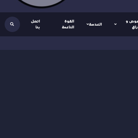
وص و
القوة
اتصل
العدسة
راق
الناعمة
بنا