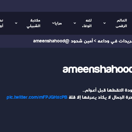
العالم
لغه
مكتبة
نص
مرايا
الرقمى
الوفاء
الشبيلي
أو
ريدات في وداعه
>
أمين شحود @ameenshahood
ودة التقطها قبل أعوام..
ة الجمال لا يكاد يعرفها إلا قلة
pic.twitter.com/mFPJGHxcPB