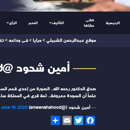
خطى
الرئيسية
التأليف
المنبر
الرأى
مشاها
موقع عبدالرحمن الشبيلي
>
مرايا
>
فى وداعه
>
تغ
أمين شحود @ameenshahood
صدق الدكتور رحمه الله.. الصورة من إحدى قمم الس
علماً أن السودة معروفة.. ثمة قرى في المملكة ساحر
— أمين شحود (@ameenshahood)
June 19, 2020
Share
Email
Twitter
Facebook