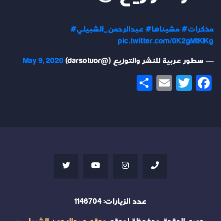
#مذكرات
#مشيناها
#عبدالرحمن_الشبيلي
pic.twitter.com/0K2gMtKIKg
— سطور عربية للنشر والتوزيع (@darsotuor)
May 9, 2020
Share
Email
Twitter
Facebook
عدد الزيارات:
1146704