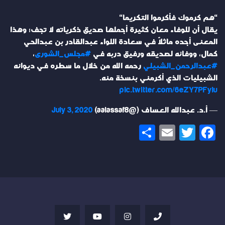
"هم كرموك فأكرموا التكريما"
يقال أن للوفاء معان كثيرة أجملها صديق ذكرياته لا تجف؛ وهذا
المعنى أجده ماثلاً في سعادة اللواء عبدالقادر بن عبدالحي
كمال، ووفائه لصديقه ورفيق دربه في
#مجلس_الشورى
،
#عبدالرحمن_الشبيلي
رحمه الله من خلال ما سطره في ديوانه
الشبيليات الذي أكرمني بنسخة منه.
pic.twitter.com/6eZY7PFyiu
— أ.د. عبدالله العساف (@aalassaf8)
July 3, 2020
Share
Email
Twitter
Facebook