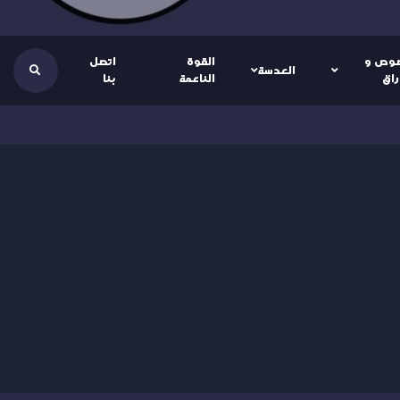
وص و
القوة
اتصل
العدسة
راق
الناعمة
بنا