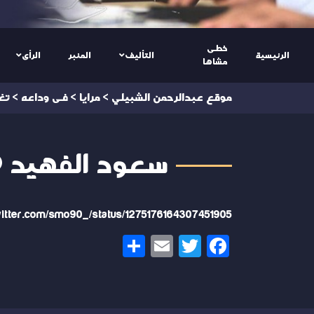
خطى
الرئيسية
التأليف
المنبر
الرأى
مشاها
موقع عبدالرحمن الشبيلي
>
مرايا
>
فى وداعه
>
تغ
سعود الفهيد @mo90
twitter.com/smo90_/status/1275176164307451905
Share
Email
Twitter
Facebook