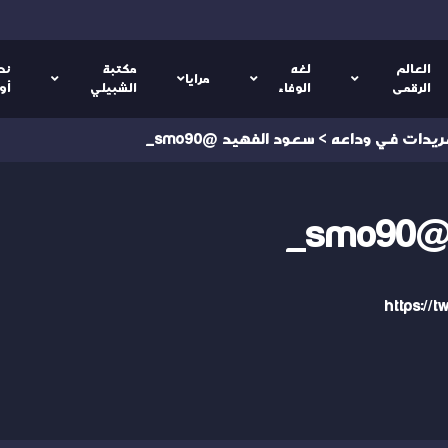
العالم
لغه
مكتبة
نص
مرايا
الرقمى
الوفاء
الشبيلي
أو
ريدات في وداعه
>
سعود الفهيد @smo90_
s_
https://