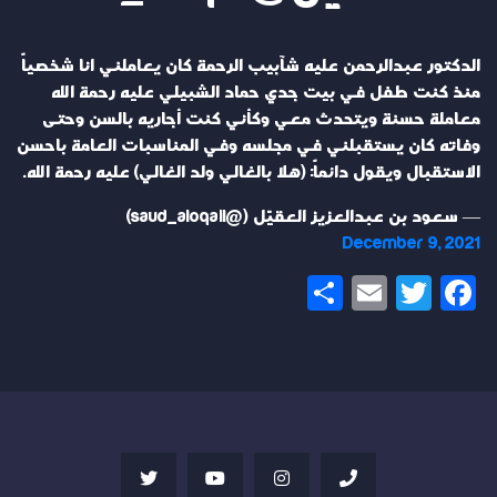
الدكتور عبدالرحمن عليه شآبيب الرحمة كان يعاملني انا شخصياً
منذ كنت طفل في بيت جدي حماد الشبيلي عليه رحمة الله
معاملة حسنة ويتحدث معي وكأني كنت أجاريه بالسن وحتى
وفاته كان يستقبلني في مجلسه وفي المناسبات العامة باحسن
الاستقبال ويقول دائماً: (هلا بالغالي ولد الغالي) عليه رحمة الله.
— سعود بن عبدالعزيز العقيّل (@saud_aloqail)
December 9, 2021
Share
Email
Twitter
Facebook