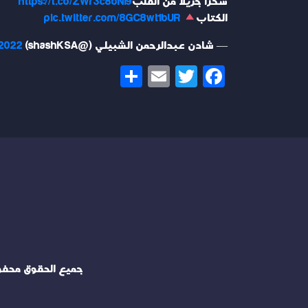
شكراً جزيلاً من القلب
https://t.co/ZWr3c8bNI9
الكتاب
pic.twitter.com/8GC8wt1bUR
— شادن عبدالرحمن الشبيلي (@shashKSA)
 2022
Share
Email
Twitter
Facebook
جميع الحقوق محف