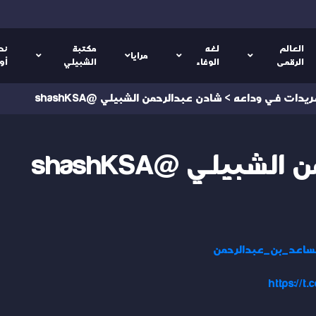
العالم
لغه
مكتبة
نص
مرايا
الرقمى
الوفاء
الشبيلي
أو
ريدات في وداعه
>
شادن عبدالرحمن الشبيلي @shashKSA
شبيلي @shashKSA
ساعد_بن_عبدالرحمن
https://t