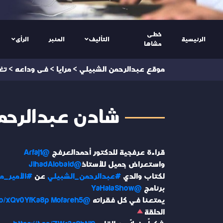
خطى
الرئيسية
التأليف
المنبر
الرأى
مشاها
موقع عبدالرحمن الشبيلي
>
مرايا
>
فى وداعه
>
تغ
شادن عبدالرحمن ال
قراءة عرفجية للدكتور أحمدالعرفج
@Arfaj1
واستعراض جميل للأستاذ
@JihadAlobaid
لكتاب والدي
#عبدالرحمن_الشبيلي
عن
#الأمير_م
برنامج
@YaHalaShow
يمتعنا في كل فقراته
@Mofareh5
.co/xQv0YfKa8p
الحلقة