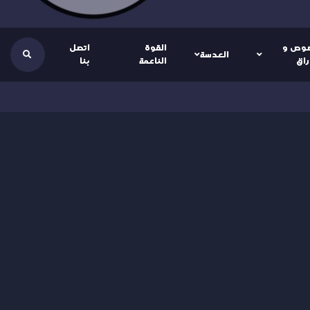
وص و
القوة
اتصل
العدسة
راق
الناعمة
بنا