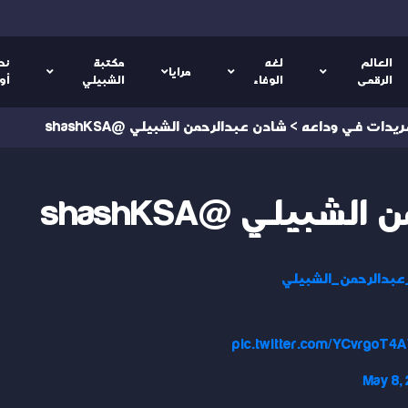
العالم
لغه
مكتبة
نص
مرايا
الرقمى
الوفاء
الشبيلي
أو
ريدات في وداعه
>
شادن عبدالرحمن الشبيلي @shashKSA
شبيلي @shashKSA
بدالرحمن_الشبيلي
pic.twitter.com/YCvrgoT4
May 8,