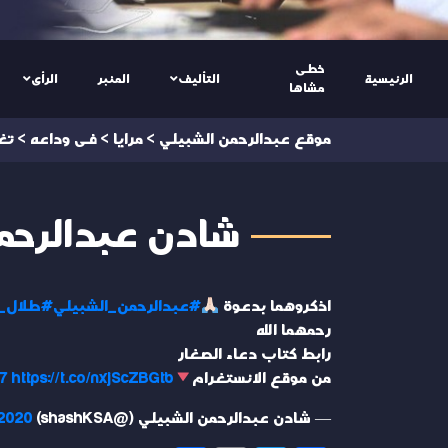
خطى
الرئيسية
التأليف
المنبر
الرأى
مشاها
موقع عبدالرحمن الشبيلي
>
مرايا
>
فى وداعه
>
تغ
شادن عبدالرحمن ال
اذكروهما بدعوة
#عبدالرحمن_الشبيلي
#طلال_ع
رحمهما الله
رابط كتاب دعاء الصغار
من موقع الانستغرام
https://t.co/nxjScZBGtb
A7
— شادن عبدالرحمن الشبيلي (@shashKSA)
 2020