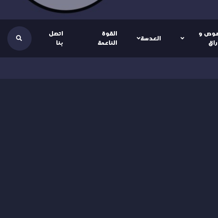
وص و
القوة
اتصل
العدسة
راق
الناعمة
بنا