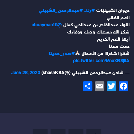
ديوان الشبيليّات
#رثاء
#عبدالرحمن_الشبيلي
العم الغالي
اللواء عبدالقادر بن عبدالحي كمال
@aboayman111
شكر الله مسعاك وحبك ووفاءك
أيها العم الكريم
دمت معنا
شكراا شكرااا من الأعماق
#صدر_حديثا
pic.twitter.com/MnuXBSjItA
— شادن عبدالرحمن الشبيلي (@shashKSA)
June 28, 2020
Share
Email
Twitter
Facebook