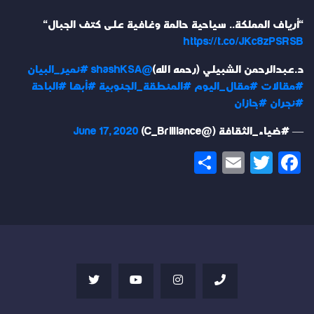
"أرياف المملكة.. سياحية حالمة وغافية على كتف الجبال"
https://t.co/JKc8zPSRSB
د.عبدالرحمن الشبيلي (رحمه الله)
@shashKSA
#نمير_البيان
#مقالات
#مقال_اليوم
#المنطقة_الجنوبية
#أبها
#الباحة
#نجران
#جازان
— #ضياء_الثقافة (@C_Brilliance)
June 17, 2020
Share
Email
Twitter
Facebook