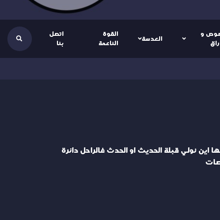
وص و
القوة
اتصل
العدسة
راق
الناعمة
بنا
ها اين نولي قبلة الحديث او الحدث فالراحل دائرة
صات