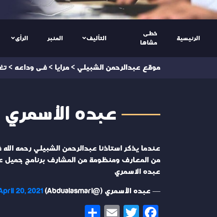
خطى
الرئيسية
التأليف
المنبر
الرأى
مشاها
موقع عبدالرحمن الشبيلي
>
مرايا
>
فى وداعه
>
تغ
عبده الأسمري @ualasmari
عندما يذكر استاذنا عبدالرحمن الشبيلي رحمه الله ف
من المعارف ومنظومة من المشارف برنامج جميل عن
عبده الاسمري
— عبده الأسمري (@Abdualasmari)
April 20, 2021
Share
Email
Twitter
Facebook