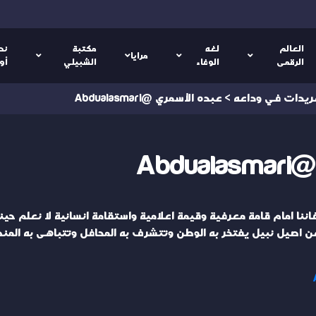
العالم
لغه
مكتبة
نص
مرايا
الرقمى
الوفاء
الشبيلي
أو
ريدات في وداعه
>
عبده الأسمري @Abdualasmari
Abd
اننا امام قامة معرفية وقيمة اعلامية واستقامة انسانية لا نعلم حين
 اصيل نبيل يفتخر به الوطن وتتشرف به المحافل وتتباهى به المن