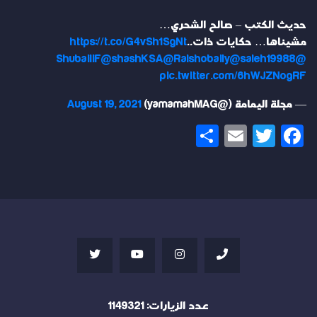
حديث الكتب – صالح الشحري…
مشيناها… حكايات ذات..
https://t.co/G4vSh1SgNt
@ShubailiF
@shashKSA
@Ralshobaily
@saleh19988
pic.twitter.com/6hWJZNogRF
— مجلة اليمامة (@yamamahMAG)
August 19, 2021
Share
Email
Twitter
Facebook
عدد الزيارات:
1149321