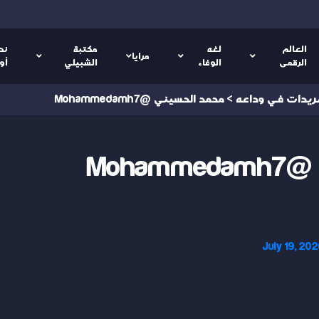
العالم
لغه
مكتبة
نص
مرايا
الرقمى
الوفاء
الشبيلي
أو
ريدات في وداعه
>
محمد الحسيني @Mohammedamh7
Moha
July 19, 20