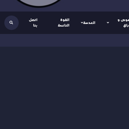
وص و
القوة
اتصل
العدسة
راق
الناعمة
بنا