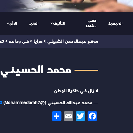
خطى
الرئيسية
التأليف
المنبر
الرأى
مشاها
موقع عبدالرحمن الشبيلي
>
مرايا
>
فى وداعه
>
تغ
محمد الحسيني @mmedamh7
لا زال في ذاكرة الوطن
— محمد عبدالله الحسيني (@Mohammedamh7)
20
Share
Email
Twitter
Facebook