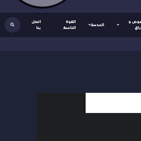
وص و
القوة
اتصل
العدسة
راق
الناعمة
بنا