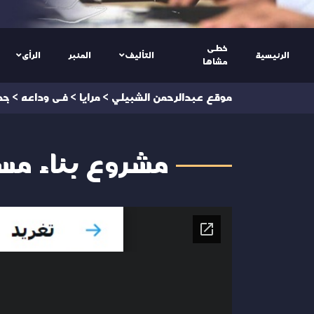
خطى
الرئيسية
التأليف
المنبر
الرأى
مشاها
موقع عبدالرحمن الشبيلي
>
مرايا
>
فى وداعه
>
جد
مشروع بناء مسج