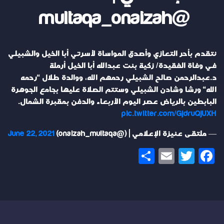
@multaqa_onaizah
نتقدم بأحر التعازي وأصدق المواساة لأسرتي أبا الخيل والشبيلي
في وفاة الفقيدة/ زكية بنت عبدالله أبا الخيل أرملة
د.عبدالرحمن صالح الشبيلي رحمهم الله، ووالدة طلال "رحمه
الله" ورشا وشادن الشبيلي وستتم الصلاة عليها بجامع الجوهرة
البابطين بالرياض عصر اليوم الأربعاء والدفن بمقبرة الشمال.
pic.twitter.com/GjdruQjUXH
— ملتقى عنيزة الإعلامي | (@onaizah_multaqa)
June 22, 2021
Share
Email
Twitter
Facebook