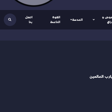
وص و
القوة
اتصل
العدسة
راق
الناعمة
بنا
يارب العالمين