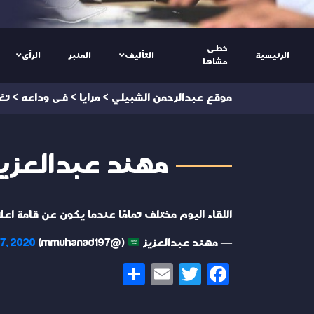
خطى
الرئيسية
التأليف
المنبر
الرأى
مشاها
موقع عبدالرحمن الشبيلي
>
مرايا
>
فى وداعه
>
تغ
مهند عبدالعزيز @ad199
اللقاء اليوم مختلف تمامًا عندما يكون عن قامة اعل
— مهند عبدالعزيز
(@mmuhanad197)
7, 2020
Share
Email
Twitter
Facebook