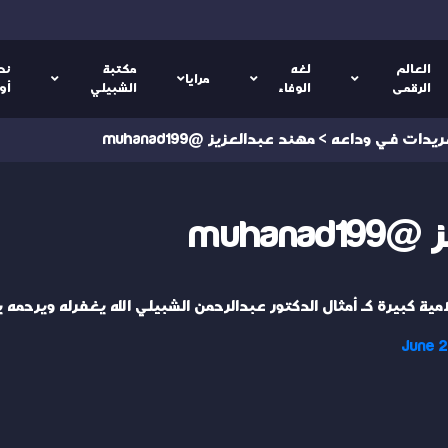
العالم
لغه
مكتبة
نص
مرايا
الرقمى
الوفاء
الشبيلي
أو
ريدات في وداعه
>
مهند عبدالعزيز @muhanad199
muhan
امية كبيرة كـ أمثال الدكتور عبدالرحمن الشبيلي الله يغفرله ويرحمه 
June 2