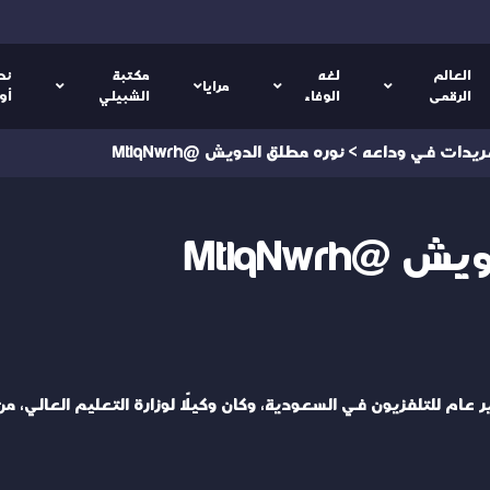
العالم
لغه
مكتبة
نص
مرايا
الرقمى
الوفاء
الشبيلي
أو
ريدات في وداعه
>
نوره مطلق الدويش @MtlqNwrh
MtlqNwrh
 للتلفزيون في السعودية، وكان وكيلًا لوزارة التعليم العالي، من م