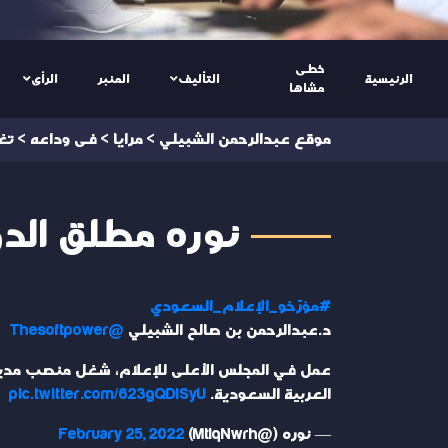
خطى
الرئيسية
التأليف
المنبر
الرأى
مشاها
موقع عبدالرحمن الشبيلي
>
مرايا
>
فى وداعه
>
تغ
نوره مطلق الدويش @
#مؤرّخو_الإعلام_السعودي
د.عبدالرحمن بن صالح الشبيلي
@Thesoftpower
عمل في المجلس الأعلى للإعلام، شغل منصب مدير عام
العربية السعودية.
pic.twitter.com/623gQDlSyU
— نوره (@MtlqNwrh)
February 25, 2022