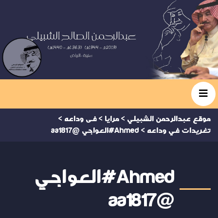
موقع عبدالرحمن الشبيلي
>
مرايا
>
فى وداعه
>
تغريدات في وداعه
>
Ahmed#العواجي @aa1817
Ahmed#العواجي
@aa1817