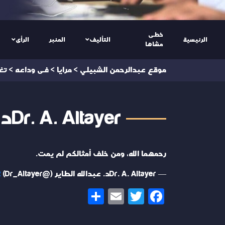
خطى
الرئيسية
التأليف
المنبر
الرأى
مشاها
موقع عبدالرحمن الشبيلي
>
مرايا
>
فى وداعه
>
تغ
Dr. A. Altayerد. عبدالله الطاير @Dr_Altayer
رحمهما الله، ومن خلف أمثالكم لم يمت.
— Dr. A. Altayerد. عبدالله الطاير (@Dr_Altayer)
2
Share
Email
Twitter
Facebook