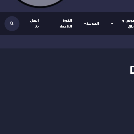
وص و
القوة
اتصل
العدسة
راق
الناعمة
بنا