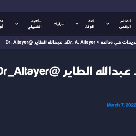
العالم
لغه
مكتبة
نص
مرايا
الرقمى
الوفاء
الشبيلي
أو
ريدات في وداعه
>
Dr. A. Altayerد. عبدالله الطاير @Dr_Altayer
March 7, 202