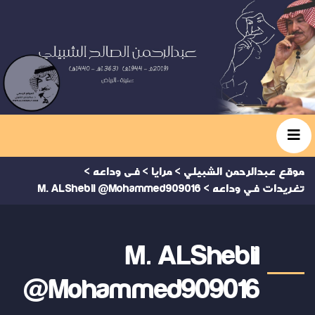
موقع عبدالرحمن الشبيلي
>
مرايا
>
فى وداعه
>
تغريدات في وداعه
>
M. ALShebil @Mohammed909016
M. ALShebil
@Mohammed909016