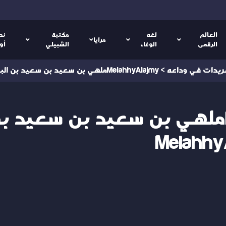
العالم
لغه
مكتبة
نص
مرايا
الرقمى
الوفاء
الشبيلي
أو
ريدات في وداعه
>
MelahhyAlajmyملهي بن سعيد بن سعيد بن البلداء@MelahhyAlajmy
MelahhyAlajmyملهي بن سعيد بن سعيد ب