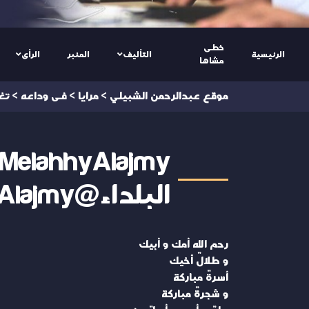
خطى
الرئيسية
التأليف
المنبر
الرأى
مشاها
موقع عبدالرحمن الشبيلي
>
مرايا
>
فى وداعه
>
تغ
البلداء@MelahhyAlajmy
رحم الله أمك و أبيك
و طلالٌ أخيك
أسرةٌ مباركة
و شجرةٌ مباركة