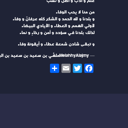
علمٌ و أدب و أصلٌ و نسب
من منا لا يحب الوفاء
و بلدنا و لله الحمد و الشكر كله عرفانٌ و وفاء
لأولي الهمم و العطاء و الأيادي البيضاء
لذلك بلدنا في سؤدد و أمن و رخاءٍ و نماء
و تبقى شادن شمعة عطاء و أيقونة وفاء
— MelahhyAlajmyملهَّي بن سعيد بن سعيد بن البلداء (@MelahhyAlajmy)
Share
Email
Twitter
Facebook