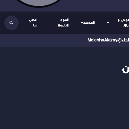
وص و
القوة
اتصل
العدسة
راق
الناعمة
بنا
ن