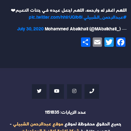
اللهم اغفر له وارحمه، اللهم اجعل عيده في جنات النعيم❤️
#عبدالرحمن_الشبيلي
pic.twitter.com/hhfrUQib6I
July 30, 2020
— Mohammed Abalkhail (@MAbalkhail_)
Share
Email
Twitter
Facebook
عدد الزيارات:
1151835
جميع الحقوق محفوظة لموقع
موقع عبدالرحمن الشبيلي
-