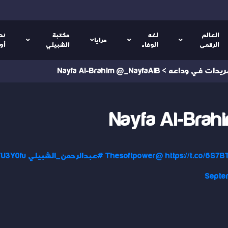
العالم
لغه
مكتبة
نص
مرايا
الرقمى
الوفاء
الشبيلي
أو
ريدات في وداعه
>
Nayfa Al-Brahim @_NayfaAlB
Nayfa Al-Bra
https://t.co/6S7
@Thesoftpower
#عبدالرحمن_الشبيلي
lTU3Y0fu
Septe