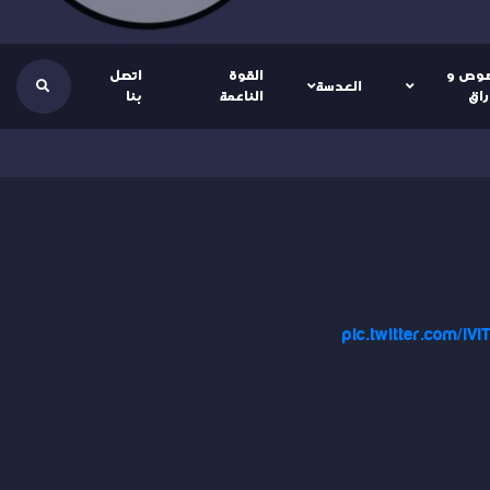
وص و
القوة
اتصل
العدسة
راق
الناعمة
بنا
pic.twitter.com/iV