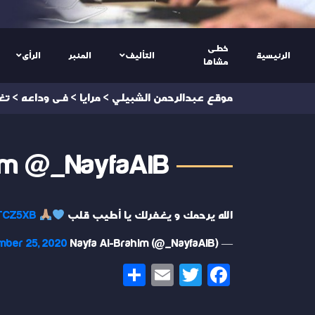
خطى
الرئيسية
التأليف
المنبر
الرأى
مشاها
موقع عبدالرحمن الشبيلي
>
مرايا
>
فى وداعه
>
تغ
him @_NayfaAlB
الله يرحمك و يغفرلك يا أطيب قلب
BTCZ5XB
mber 25, 2020
— Nayfa Al-Brahim (@_NayfaAlB)
Share
Email
Twitter
Facebook