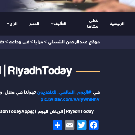
خطى
الرئيسية
التأليف
المنبر
الرأى
مشاها
موقع عبدالرحمن الشبيلي
>
مرايا
>
فى وداعه
>
تغ
RiyadhToday | الرياض اليوم @RiyadhTodayApp
في
#اليوم_العالمي_للتلفزيون
تجولنا في منزل، وم
pic.twitter.com/vAfyWhlNhV
— RiyadhToday | الرياض اليوم (@RiyadhTodayApp)
Share
Email
Twitter
Facebook