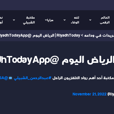
العالم
لغه
مكتبة
نص
مرايا
الرقمى
الوفاء
الشبيلي
أو
ريدات في وداعه
>
RiyadhToday | الرياض اليوم @RiyadhTodayApp
كتبة أحد أهم رواد التلفزيون الراحل
#عبدالرحمن_الشبيلي
@shashKSA
November 21, 2022