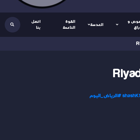
وص و
القوة
اتصل
العدسة
راق
الناعمة
بنا
#الرياض_اليوم