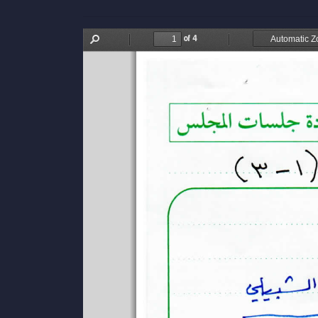
of 4
Find
Previous
Next
Zoom
Zoom
Out
In