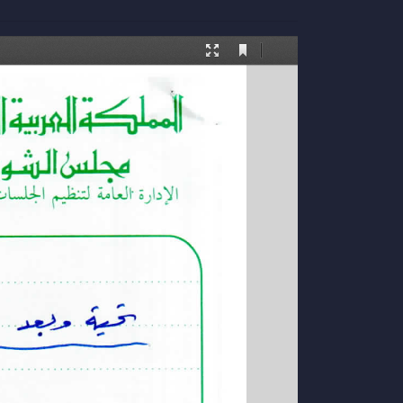
Current
Presentation
Tools
View
Mode