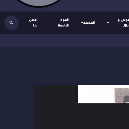
وص و
القوة
اتصل
العدسة
راق
الناعمة
بنا