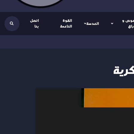
وص و
القوة
اتصل
العدسة
راق
الناعمة
بنا
كرية