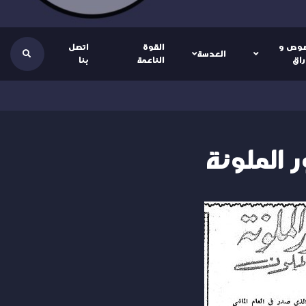
وص و
القوة
اتصل
العدسة
راق
الناعمة
بنا
 الملونة