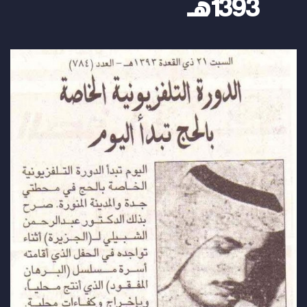
1393هـ