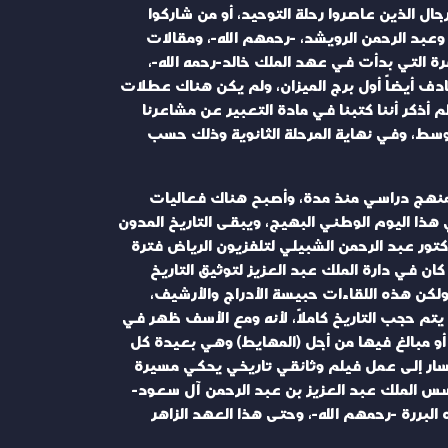
ل الذين عاصروا رحلة التوحيد، أو من شاركوا
بد الرحمن الرويشد، -رحمهم الله-، ومقالات
 التي بدأت في عهد الملك خالد-رحمه الله-،
ف أيضاً أول برج الميزان، ولم يكن هناك عطلات
أذكر أننا كتبنا في مادة التعبير عن مشاعرنا
توسط، وفي نهاية المرحلة الثانوية وذلك حسب
ها منهج دراسي منذ مدة، وأصبح هناك فعاليات
ذا اليوم الوطني البهيج، ويبقى التاريخ المدون
دكتور عبد الرحمن الشبيلي لتلفزيون الرياض فترة
ن في دارة الملك عبد العزيز لتوثيق التاريخ
 ولكن هذه اللقاءات حبيسة الأدراج والأرشيف،
يتم حجب التاريخ كاملاً، لأنه ومع الأسف ظهر في
 أو مبالغ فيها من أجل (المهايط) وهي بعيدة كل
ن يسار إلى عمل فيلم وثائقي تاريخي يحكي مسيرة
لمؤسس الملك عبد العزيز بن عبد الرحمن آل سعود-
البررة -رحمهم الله-، وحتى هذا العهد الزاهر