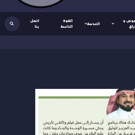
وص و
القوة
اتصل
العدسة
راق
الناعمة
بنا