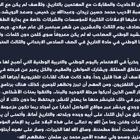
أحاديث والمقابلات مع المهتمين بالتاريخ، وللأسف لم يكن مع الرجا
بة الأديب محمد حسين زيدان، وعبدالله بن خميس، وسعد الرويشد، وع
ليها الإعلانات الكثيرة للمؤسسات والشركات خاصة مع بداية الطفرة
يصادف يوم الثالث والعشرين من شهر سبتمبر كل عام ميلادي، ويصاد
شيد الوطني المصاحب له لم يكن معروفاً سوى كلحن دون كلمات، ولم 
نا الوطني في مادة التاريخ في الصف السادس الابتدائي والثالث الم
 جذرياً في الاهتمام باليوم الوطني والتربية الوطنية التي أصبح ل
طق المملكة، ويشارك المواطن والمقيم، والكل يعبر عن فرحته في ه
للأسف أن هذا قليل جداً، وقد كانت هناك لقاءات تلفزيونية أجراها ال
 التلفزيون، ومن المهم أن تبرز وتظهر للجميع، كذلك هناك برنامج كا
السن الذين أدركوا مرحلة التوحيد والبناء، والتقوا بمئات الأشخاص،
ضير في ذلك فلينشر منها ما يصلح للنشر، ويحتفظ بما دون ذلك لا أن 
 وجدي وينشر عبر مواقع التواصل أخباراً عن أمجاد ربما تكون مزعومة
ائق من أجل الثناء على أبيه وجده وبلدته، والتاريخ أمانة. وأتمنى أ
عات وفتن، وما منَّ الله به تعالى على هذه البلاد على يد الإمام ا
ى أصبحت آمنة مطمئنة، وساق الله لها الخيرات، وسار على نهجه أبناؤه 
زيز، وسمو ولي عهده الأمير محمد بن سلمان -حفظهم الله-