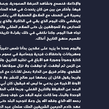
والإذاعة؛ فنسمع ونشاهد العرضة السعودية، وبعض ال
فيها، وأذكر من بين من كان يتحدث في هذه المناس
يسيرة في الصحف مع الملاحق الصحفية التي يغلب ع
وينقضي ذلك اليوم الذي بقي في الذاكرة، والذي 
للمدارس ولا للموظفين بل حتى السلام الملكي والن
تجاه هذا اليوم، وكنا نكتفي في ذلك بقراءة تاريخ
تقسيم منهج التاريخ آنذاك.
واليوم ومنذ ما يزيد على عقدين بدأنا نلمس تغيراً
ومهرجانات واحتفالات فردية وجماعية في عموم منا
كتابة وصوتاً وصورة هو الأبلغ في تخليد التاريخ، و
من الزمن ثم أوقفت، أو توقفت ولا تزال سجلاتها في
الشفوي، وقام فريق من الدارة بعمل لقاءات مع كبار 
ولربما يقول قائل: إن بعضها غير صالح للنشر، ولا 
الآونة الأخيرة من يدعي ما ليس له فيقول: كان أبي
البعد عن الحقيقة والتاريخ الفعلي، وربما قلب الحق
الوحدة والبناء وما كانت عليه البلاد من خوف ومناز
رحمه الله-الذي وفقه الله جل وعلا لتوحيد البلد حت
عهد خادم الحرمين الشريفين الملك سلمان عبد الع