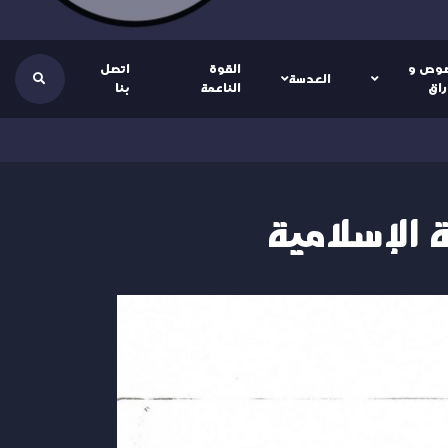
وص و
القوة
اتصل
العدسة
راق
الناعمة
بنا
 الإسلامية