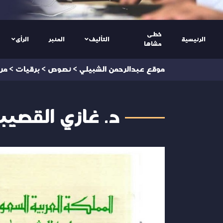
خطى
الرئيسية
التأليف
المنبر
الرأى
مشاها
موقع عبدالرحمن الشبيلي
>
نصوص
>
برقيات
>
مر
د. غازي القصيب