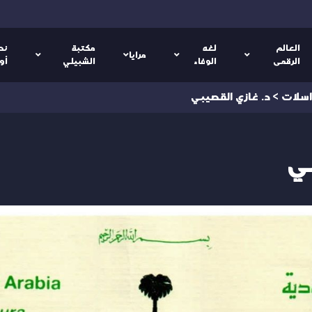
العالم
لغه
مكتبة
نص
مرايا
الرقمى
الوفاء
الشبيلي
أو
اسلات
>
د. غازي القصيبي
ي