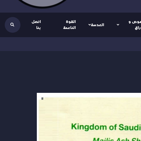
وص و
القوة
اتصل
العدسة
راق
الناعمة
بنا