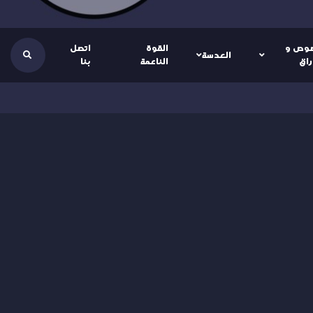
وص و
القوة
اتصل
العدسة
راق
الناعمة
بنا