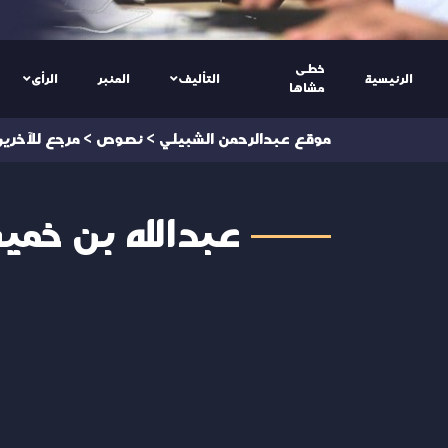
خطى
الرئيسية
التأليف
المنبر
الرأى
مشاها
موقع عبدالرحمن الشبيلي
>
نصوص
>
مرجع للآخري
عبدالله بن خميس