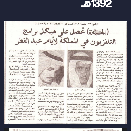
1392هـ